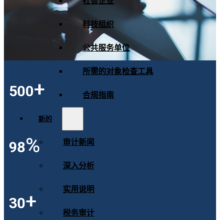
社会企业
科技组织
公共服务单位
所需的对象检查工具
+
500
合规指南
新的
%
审计新闻
98
深入分析
实用说明
+
30
税务审计