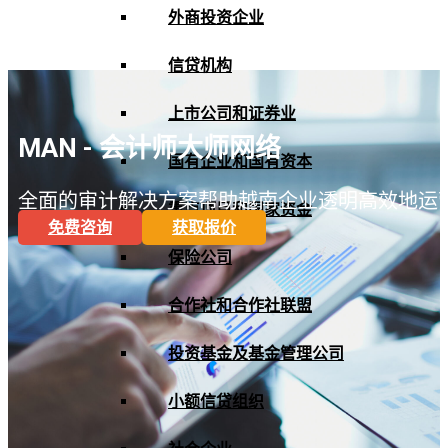
外商投资企业
信贷机构
上市公司和证券业
MAN - 会计师大师网络
国有企业和国有资本
全面的审计解决方案帮助越南企业透明高效地运营
重点项目和国家资金
免费咨询
获取报价
保险公司
合作社和合作社联盟
投资基金及基金管理公司
小额信贷组织