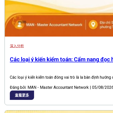
深入分析
Các loại ý kiến kiểm toán: Cẩm nang đọc
Các loại ý kiến kiểm toán đóng vai trò là la bàn định hướng
Đăng bởi: MAN - Master Accountant Network | 05/08/202
查看更多