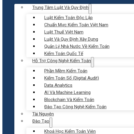
Trung Tâm Luật Và Quy Định
Luật Kiểm Toán Độc Lập
Chuẩn Mực Kiểm Toán Việt Nam
Luật Thuế Việt Nam
Luật Và Quy Định Xây Dựng
Quản Lý Nhà Nước Về Kiểm Toán
Kiểm Toán Quốc Tế
Hỗ Trợ Công Nghệ Kiểm Toán
Phần Mềm Kiểm Toán
Kiểm Toán Số (Digital Audit)
Data Analytics
AI Và Machine Learning
Blockchain Và Kiểm Toán
Đào Tạo Công Nghệ Kiểm Toán
Tài Nguyên
Đào Tạo
Khoá Học Kiểm Toán Viên