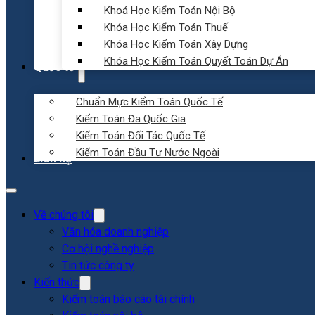
Khoá Học Kiểm Toán Nội Bộ
Khóa Học Kiểm Toán Thuế
Khóa Học Kiểm Toán Xây Dựng
Khóa Học Kiểm Toán Quyết Toán Dự Án
Quốc tế
Chuẩn Mực Kiểm Toán Quốc Tế
Kiểm Toán Đa Quốc Gia
Kiểm Toán Đối Tác Quốc Tế
Kiểm Toán Đầu Tư Nước Ngoài
Liên hệ
Về chúng tôi
Văn hóa doanh nghiệp
Cơ hội nghề nghiệp
Tin tức công ty
Kiến thức
Kiểm toán báo cáo tài chính