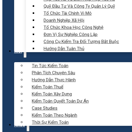
Quỹ Đầu Tư Và Công Ty Quản Lý Quỹ
Tổ Chức Tài Chính Vi Mô
Doanh Nghiệp Xã Hội
Tổ Chức Khoa Học Công Nghệ
Đơn Vị Sự Nghiệp Công Lập
Công Cụ Kiểm Tra Đối Tượng Bắt Buộc
Hướng Dẫn Tuân Thủ
Mới
Tin Tức Kiểm Toán
Phân Tích Chuyên Sâu
Hướng Dẫn Thực Hành
Kiểm Toán Thuế
Kiểm Toán Xây Dựng
Kiểm Toán Quyết Toán Dự Án
Case Studies
Kiểm Toán Theo Ngành
Thời Sự Kiểm Toán
Khác