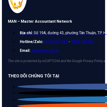
MAN – Master Accountant Network
Địa chỉ:
Số 19A, đường 43, phường Tân Thuận, TP. H
Hotline/Zalo:
0903 963 163
-
0903 428 622
Email:
man@man.net.vn
This site is protected by reCAPTCHA and the Google Privacy Policy an
THEO DÕI CHÚNG TÔI TẠI