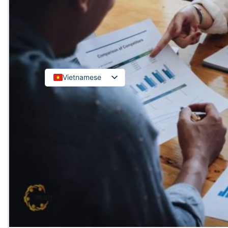
Kiểm toán đối tác quốc tế
Kiểm toán đầu tư nước ngoài
LIÊN HỆ
Vietnamese
English
Russian
Japanese
Chinese
Korean