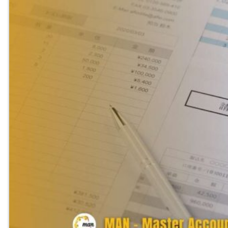
Hỗ trợ công nghệ Kiểm toán
Phần mềm kiểm toán
Kiểm toán số (Digital Audit)
Data Analytics
AI và Machine Learning
Blockchain và kiểm toán
Đào tạo công nghệ kiểm toán
Tài nguyên
Đào tạo