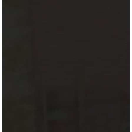
xã
Quỹ đầu tư và công ty quản lý
quỹ
Tổ chức tài chính vi mô
Doanh nghiệp xã hội
Tổ chức khoa học công nghệ
Đơn vị sự nghiệp công lập
Công cụ kiểm tra đối tượng bắt
buộc