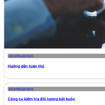
ĐỐI TƯỢNG BẮT BUỘC
Hướng dẫn tuân thủ
ĐỐI TƯỢNG BẮT BUỘC
Công cụ kiểm tra đối tượng bắt buộc