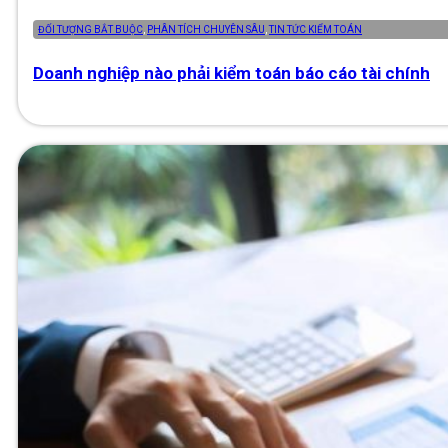
ĐỐI TƯỢNG BẮT BUỘC
,
PHÂN TÍCH CHUYÊN SÂU
,
TIN TỨC KIỂM TOÁN
Doanh nghiệp nào phải kiểm toán báo cáo tài chính