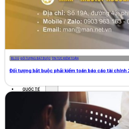
Khoá học kiểm toán viên
Khoá học kiểm toán nội bộ
Khóa học kiểm toán thuế
Khóa học kiểm toán xây dựng
BLOG
,
ĐỐI TƯỢNG BẮT BUỘC
,
TIN TỨC KIỂM TOÁN
Khóa học kiểm toán quyết toán dự
Đối tượng bắt buộc phải kiểm toán báo cáo tài chính
án
QUỐC TẾ
Chuẩn mực kiểm toán quốc tế
Kiểm toán đa quốc gia