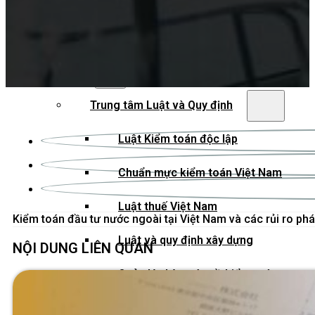
Kiểm toán theo ngành
Thời sự kiểm toán
KHÁC
Trung tâm Luật và Quy định
Luật Kiểm toán độc lập
Chuẩn mực kiểm toán Việt Nam
Luật thuế Việt Nam
Luật và quy định xây dựng
NỘI DUNG LIÊN QUAN
Quản lý nhà nước về kiểm toán
Kiểm toán quốc tế