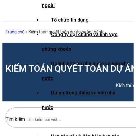
ngoài
Tổ chức tín dụng
Trang chủ
»
Kiểm toán quyết toán dự án hoàn thành
Công ty đại chúng và lĩnh vực
chứng khoán
Doanh nghiệp nhà nước và vốn nhà
KIỂM TOÁN QUYẾT TOÁN DỰ Á
nước
Kiến thức
Dự án trọng điểm và vốn nhà
nước
Tìm kiếm
Doanh nghiệp bảo hiểm