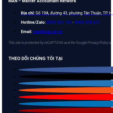
MAN – Master Accountant Network
Địa chỉ:
Số 19A, đường 43, phường Tân Thuận, TP. H
Hotline/Zalo:
0903 963 163
-
0903 428 622
Email:
man@man.net.vn
This site is protected by reCAPTCHA and the Google Privacy Policy an
THEO DÕI CHÚNG TÔI TẠI