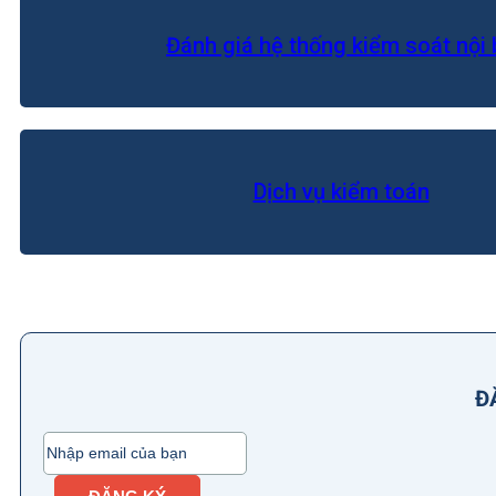
Đánh giá hệ thống kiểm soát nội 
Dịch vụ kiểm toán
Đ