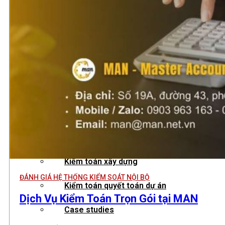
Hướng dẫn tuân thủ
MỚI
Tin tức kiểm toán
Phân tích chuyên sâu
Hướng dẫn thực hành
Kiểm toán thuế
Kiểm toán xây dựng
ĐÁNH GIÁ HỆ THỐNG KIỂM SOÁT NỘI BỘ
,
,
,
,
,
,
,
Kiểm toán quyết toán dự án
Dịch Vụ Kiểm Toán Trọn Gói tại MAN
Case studies