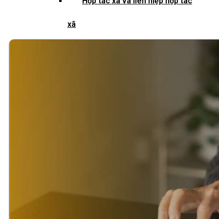
Hợp tác xã và liên hiệp hợp tác
xã
Quỹ đầu tư và công ty quản lý
quỹ
Tổ chức tài chính vi mô
Doanh nghiệp xã hội
Tổ chức khoa học công nghệ
Đơn vị sự nghiệp công lập
Công cụ kiểm tra đối tượng bắt
buộc