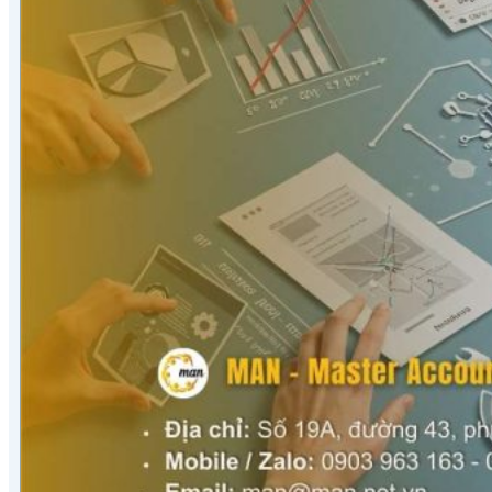
Kiểm toán quốc tế
Hỗ trợ công nghệ Kiểm toán
Phần mềm kiểm toán
Kiểm toán số (Digital Audit)
Data Analytics
AI và Machine Learning
Blockchain và kiểm toán
Đào tạo công nghệ kiểm toán
Tài nguyên
Đào tạo