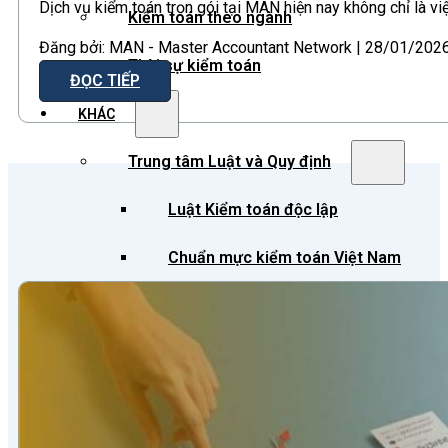
Dịch vụ kiểm toán trọn gói tại MAN hiện nay không chỉ là v
Kiểm toán theo ngành
Đăng bởi: MAN - Master Accountant Network | 28/01/2026 
Thời sự kiểm toán
ĐỌC TIẾP
KHÁC
Trung tâm Luật và Quy định
Luật Kiểm toán độc lập
Chuẩn mực kiểm toán Việt Nam
Luật thuế Việt Nam
Luật và quy định xây dựng
Quản lý nhà nước về kiểm toán