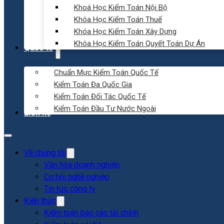
Khoá Học Kiểm Toán Nội Bộ
Khóa Học Kiểm Toán Thuế
Khóa Học Kiểm Toán Xây Dựng
Khóa Học Kiểm Toán Quyết Toán Dự Án
Quốc tế
Chuẩn Mực Kiểm Toán Quốc Tế
Kiểm Toán Đa Quốc Gia
Kiểm Toán Đối Tác Quốc Tế
Kiểm Toán Đầu Tư Nước Ngoài
Liên hệ
Về chúng tôi
Văn hóa doanh nghiệp
Cơ hội nghề nghiệp
Tin tức công ty
Kiến thức
Kiểm toán báo cáo tài chính