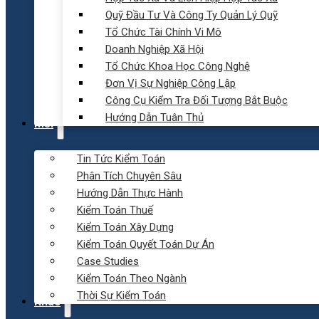
Quỹ Đầu Tư Và Công Ty Quản Lý Quỹ
Tổ Chức Tài Chính Vi Mô
Doanh Nghiệp Xã Hội
Tổ Chức Khoa Học Công Nghệ
Đơn Vị Sự Nghiệp Công Lập
Công Cụ Kiểm Tra Đối Tượng Bắt Buộc
Hướng Dẫn Tuân Thủ
Mới
Tin Tức Kiểm Toán
Phân Tích Chuyên Sâu
Hướng Dẫn Thực Hành
Kiểm Toán Thuế
Kiểm Toán Xây Dựng
Kiểm Toán Quyết Toán Dự Án
Case Studies
Kiểm Toán Theo Ngành
Thời Sự Kiểm Toán
Khác