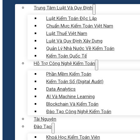
Trung Tâm Luật Và Quy Định
Luật Kiểm Toán Độc Lập
Chuẩn Mực Kiểm Toán Việt Nam
Luật Thuế Việt Nam
Luật Và Quy Định Xây Dựng
Quản Lý Nhà Nước Về Kiểm Toán
Kiểm Toán Quốc Tế
Hỗ Trợ Công Nghệ Kiểm Toán
Phần Mềm Kiểm Toán
Kiểm Toán Số (Digital Audit)
Data Analytics
AI Và Machine Learning
Blockchain Và Kiểm Toán
Đào Tạo Công Nghệ Kiểm Toán
Tài Nguyên
Đào Tạo
Khoá Học Kiểm Toán Viên