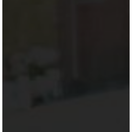
Kiểm toán theo ngành
Thời sự kiểm toán
KHÁC
Trung tâm Luật và Quy định
Luật Kiểm toán độc lập
Chuẩn mực kiểm toán Việt Nam
Luật thuế Việt Nam
Luật và quy định xây dựng
Quản lý nhà nước về kiểm toán
Kiểm toán quốc tế