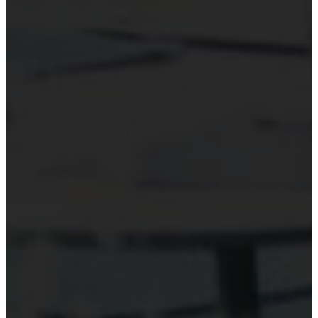
Hỗ trợ công nghệ Kiểm toán
Phần mềm kiểm toán
Kiểm toán số (Digital Audit)
Data Analytics
AI và Machine Learning
Blockchain và kiểm toán
Đào tạo công nghệ kiểm toán
Tài nguyên
Đào tạo