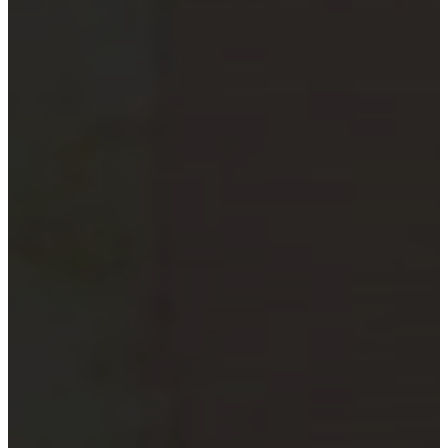
xã
Quỹ đầu tư và công ty quản lý
quỹ
Tổ chức tài chính vi mô
Doanh nghiệp xã hội
Tổ chức khoa học công nghệ
Đơn vị sự nghiệp công lập
Công cụ kiểm tra đối tượng bắt
buộc