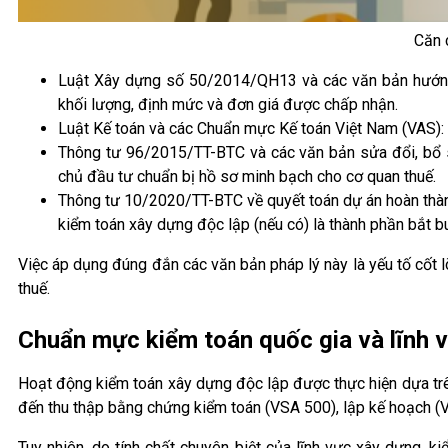
Căn 
Luật Xây dựng số 50/2014/QH13 và các văn bản hướng 
khối lượng, định mức và đơn giá được chấp nhận.
Luật Kế toán và các Chuẩn mực Kế toán Việt Nam (VAS): 
Thông tư 96/2015/TT-BTC và các văn bản sửa đổi, bổ su
chủ đầu tư chuẩn bị hồ sơ minh bạch cho cơ quan thuế.
Thông tư 10/2020/TT-BTC về quyết toán dự án hoàn thành 
kiểm toán xây dựng độc lập (nếu có) là thành phần bắt b
Việc áp dụng đúng đắn các văn bản pháp lý này là yếu tố cốt 
thuế.
Chuẩn mực kiểm toán quốc gia và lĩnh v
Hoạt động kiểm toán xây dựng độc lập được thực hiện dựa trê
đến thu thập bằng chứng kiểm toán (VSA 500), lập kế hoạch (VS
Tuy nhiên, do tính chất chuyên biệt của lĩnh vực xây dựng, k