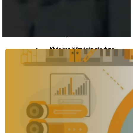
Khoá học kiểm toán viên
Khoá học kiểm toán nội bộ
Khóa học kiểm toán thuế
Khóa học kiểm toán xây dựng
Khóa học kiểm toán quyết toán dự
án
QUỐC TẾ
Chuẩn mực kiểm toán quốc tế
Kiểm toán đa quốc gia