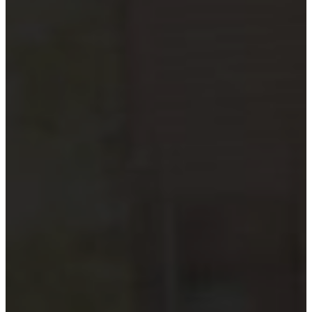
Hướng dẫn tuân thủ
MỚI
Tin tức kiểm toán
Phân tích chuyên sâu
Hướng dẫn thực hành
Kiểm toán thuế
Kiểm toán xây dựng
Kiểm toán quyết toán dự án
Case studies