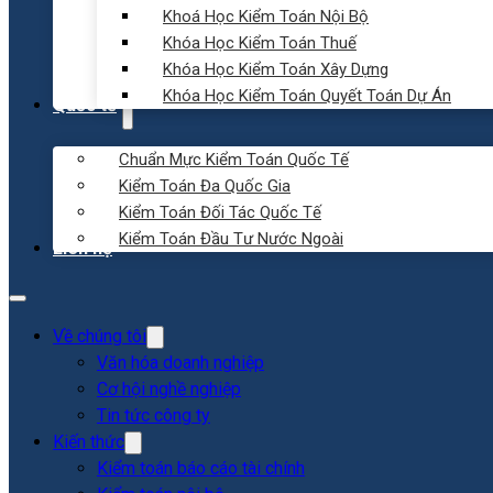
Khoá Học Kiểm Toán Nội Bộ
Khóa Học Kiểm Toán Thuế
Khóa Học Kiểm Toán Xây Dựng
Khóa Học Kiểm Toán Quyết Toán Dự Án
Quốc tế
Chuẩn Mực Kiểm Toán Quốc Tế
Kiểm Toán Đa Quốc Gia
Kiểm Toán Đối Tác Quốc Tế
Kiểm Toán Đầu Tư Nước Ngoài
Liên hệ
Về chúng tôi
Văn hóa doanh nghiệp
Cơ hội nghề nghiệp
Tin tức công ty
Kiến thức
Kiểm toán báo cáo tài chính