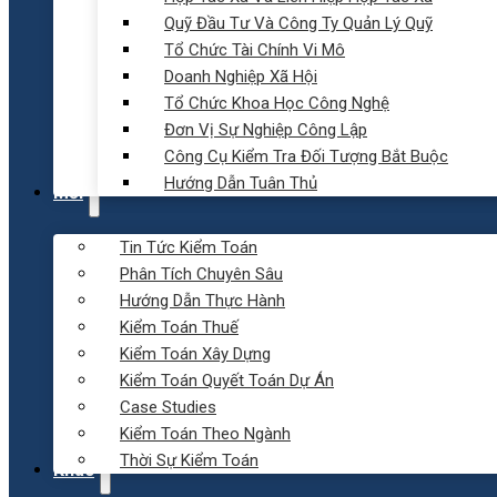
Quỹ Đầu Tư Và Công Ty Quản Lý Quỹ
Tổ Chức Tài Chính Vi Mô
Doanh Nghiệp Xã Hội
Tổ Chức Khoa Học Công Nghệ
Đơn Vị Sự Nghiệp Công Lập
Công Cụ Kiểm Tra Đối Tượng Bắt Buộc
Hướng Dẫn Tuân Thủ
Mới
Tin Tức Kiểm Toán
Phân Tích Chuyên Sâu
Hướng Dẫn Thực Hành
Kiểm Toán Thuế
Kiểm Toán Xây Dựng
Kiểm Toán Quyết Toán Dự Án
Case Studies
Kiểm Toán Theo Ngành
Thời Sự Kiểm Toán
Khác