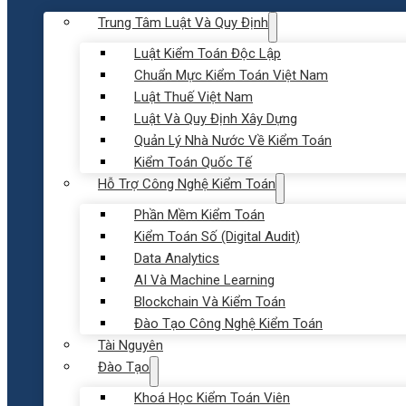
Trung Tâm Luật Và Quy Định
Luật Kiểm Toán Độc Lập
Chuẩn Mực Kiểm Toán Việt Nam
Luật Thuế Việt Nam
Luật Và Quy Định Xây Dựng
Quản Lý Nhà Nước Về Kiểm Toán
Kiểm Toán Quốc Tế
Hỗ Trợ Công Nghệ Kiểm Toán
Phần Mềm Kiểm Toán
Kiểm Toán Số (Digital Audit)
Data Analytics
AI Và Machine Learning
Blockchain Và Kiểm Toán
Đào Tạo Công Nghệ Kiểm Toán
Tài Nguyên
Đào Tạo
Khoá Học Kiểm Toán Viên