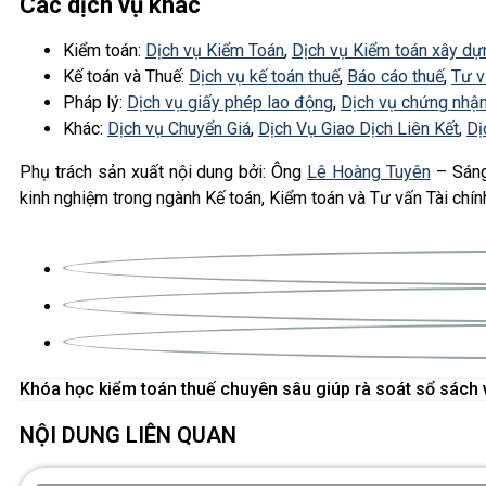
Các dịch vụ khác
Kiểm toán:
Dịch vụ Kiểm Toán
,
Dịch vụ Kiểm toán xây dự
Kế toán và Thuế:
Dịch vụ kế toán thuế
,
Báo cáo thuế
,
Tư v
Pháp lý:
Dịch vụ giấy phép lao động
,
Dịch vụ chứng nhận
Khác:
Dịch vụ Chuyển Giá
,
Dịch Vụ Giao Dịch Liên Kết
,
Dị
Phụ trách sản xuất nội dung bởi: Ông
Lê Hoàng Tuyên
– Sáng
kinh nghiệm trong ngành Kế toán, Kiểm toán và Tư vấn Tài chín
NỘI DUNG LIÊN QUAN