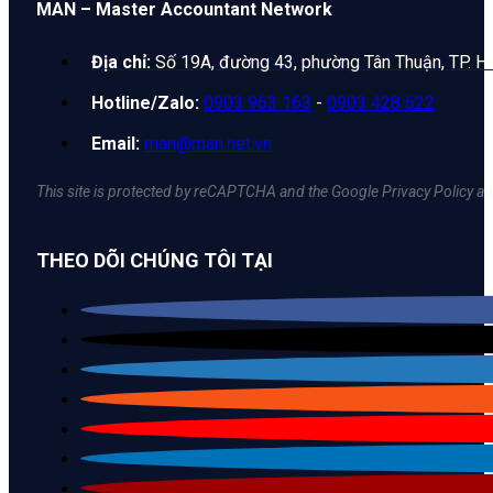
MAN – Master Accountant Network
Địa chỉ:
Số 19A, đường 43, phường Tân Thuận, TP. H
Hotline/Zalo:
0903 963 163
-
0903 428 622
Email:
man@man.net.vn
This site is protected by reCAPTCHA and the Google Privacy Policy an
THEO DÕI CHÚNG TÔI TẠI