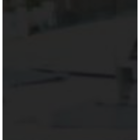
Kiểm toán theo ngành
Thời sự kiểm toán
KHÁC
Trung tâm Luật và Quy định
Luật Kiểm toán độc lập
Chuẩn mực kiểm toán Việt Nam
Luật thuế Việt Nam
Luật và quy định xây dựng
Quản lý nhà nước về kiểm toán
Kiểm toán quốc tế