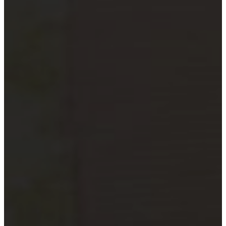
xã
Quỹ đầu tư và công ty quản lý
quỹ
Tổ chức tài chính vi mô
Doanh nghiệp xã hội
Tổ chức khoa học công nghệ
Đơn vị sự nghiệp công lập
Công cụ kiểm tra đối tượng bắt
buộc