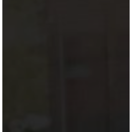
Hướng dẫn tuân thủ
MỚI
Tin tức kiểm toán
Phân tích chuyên sâu
Hướng dẫn thực hành
Kiểm toán thuế
Kiểm toán xây dựng
Kiểm toán quyết toán dự án
Case studies