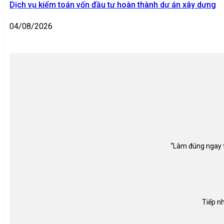
Dịch vụ kiểm toán vốn đầu tư hoàn thành dự án xây dựng
04/08/2026
“Làm đúng ngay từ
Tiếp nh