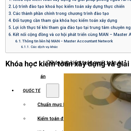
Khoá học kiểm toán viên
Lộ trình đào tạo khoá học kiểm toán xây dựng thực chiến
Các thành phần chính trong chương trình đào tạo
Khoá học kiểm toán nội bộ
Đối tượng cần tham gia khóa học kiểm toán xây dựng
Lợi ích thực tế khi tham gia đào tạo tại trung tâm chuyên ng
Khóa học kiểm toán thuế
Kết nối cộng đồng và cơ hội phát triển cùng MAN – Master
Thông tin liên hệ MAN – Master Accountant Network
Các dịch vụ khác
Khóa học kiểm toán xây dựng
Khóa học kiểm toán xây dựng và giải 
Khóa học kiểm toán quyết toán dự
án
QUỐC TẾ
Chuẩn mực kiểm toán quốc tế
Kiểm toán đa quốc gia