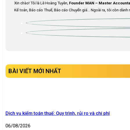
Xin chào! Tôi là Lê Hoàng Tuyên,
Founder MAN – Master Accounta
Kế toán, Báo cáo Thuế, Báo cáo Chuyển giá… Ngoài ra, tôi còn dành n
BÀI VIẾT MỚI NHẤT
Dịch vụ kiểm toán thuế: Quy trình, rủi ro và chi phí
06/08/2026