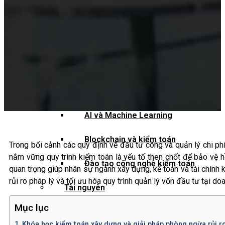
Hỗ trợ công nghệ Kiểm toán
Phần mềm kiểm toán
Kiểm toán số (Digital Audit)
Data Analytics
AI và Machine Learning
Blockchain và kiểm toán
Trong bối cảnh các quy định về đầu tư công và quản lý chi p
nắm vững quy trình kiểm toán là yếu tố then chốt để bảo vệ
Đào tạo công nghệ kiểm toán
quan trọng giúp nhân sự ngành xây dựng, kế toán và tài chính kh
rủi ro pháp lý và tối ưu hóa quy trình quản lý vốn đầu tư tại do
Tài nguyên
Mục lục
Đào tạo
Khóa học kiểm toán xây dựng và giải pháp phòng ngừa rủi ro