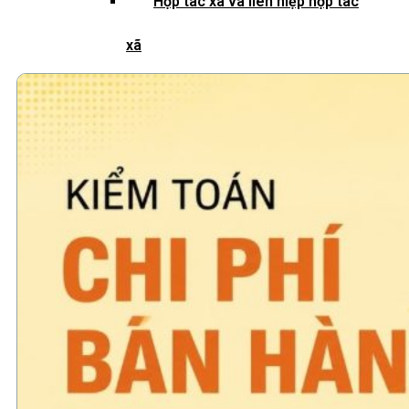
Hợp tác xã và liên hiệp hợp tác
xã
Quỹ đầu tư và công ty quản lý
quỹ
Tổ chức tài chính vi mô
Doanh nghiệp xã hội
Tổ chức khoa học công nghệ
Đơn vị sự nghiệp công lập
Công cụ kiểm tra đối tượng bắt
buộc