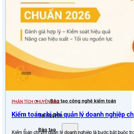
Kiểm toán quốc tế
Hỗ trợ công nghệ Kiểm toán
Phần mềm kiểm toán
Kiểm toán số (Digital Audit)
Data Analytics
AI và Machine Learning
Blockchain và kiểm toán
Đào tạo công nghệ kiểm toán
PHÂN TÍCH CHUYÊN SÂU
Kiểm toán chi phí quản lý doanh nghiệp c
Tài nguyên
Đào tạo
Kiểm toán chi phí quản lý doanh nghiệp là bước bắt buộc t