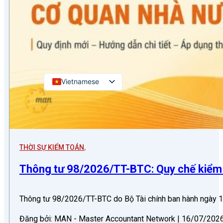
Kiểm toán đối tác quốc tế
Kiểm toán đầu tư nước ngoài
LIÊN HỆ
Vietnamese
English
Russian
Japanese
Chinese
THỜI SỰ KIỂM TOÁN
,
Korean
Thông tư 98/2026/TT-BTC: Quy chế kiểm 
Thông tư 98/2026/TT-BTC do Bộ Tài chính ban hành ngày 
Đăng bởi: MAN - Master Accountant Network | 16/07/2026