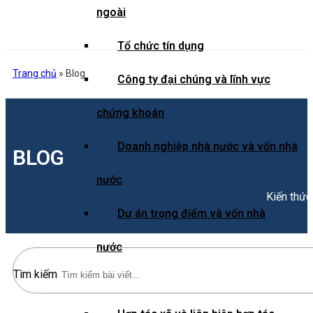
ngoài
Tổ chức tín dụng
Trang chủ
»
Blog
Công ty đại chúng và lĩnh vực
chứng khoán
Doanh nghiệp nhà nước và vốn nhà
BLOG
nước
Kiến thức
Dự án trọng điểm và vốn nhà
nước
Tìm kiếm
Doanh nghiệp bảo hiểm