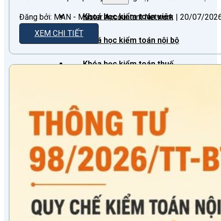
Khoá học kiểm toán viên
Đăng bởi: MAN - Master Accountant Network | 20/07/2026 
XEM CHI TIẾT
Khoá học kiểm toán nội bộ
Khóa học kiểm toán thuế
Khóa học kiểm toán xây dựng
Khóa học kiểm toán quyết toán dự
án
QUỐC TẾ
Chuẩn mực kiểm toán quốc tế
Kiểm toán đa quốc gia