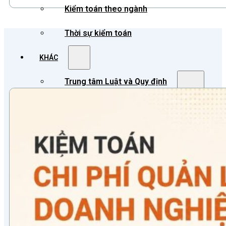
Kiểm toán theo ngành
Thời sự kiểm toán
KHÁC
Trung tâm Luật và Quy định
Luật Kiểm toán độc lập
Chuẩn mực kiểm toán Việt Nam
Luật thuế Việt Nam
Luật và quy định xây dựng
Quản lý nhà nước về kiểm toán