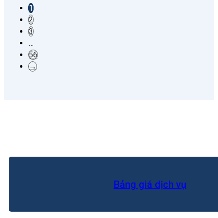
1
2
3
…
56
→
Bảng giá dịch vụ