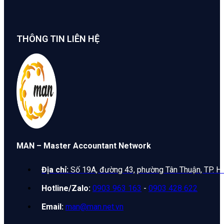
THÔNG TIN LIÊN HỆ
MAN – Master Accountant Network
Địa chỉ:
Số 19A, đường 43, phường Tân Thuận, TP. H
Hotline/Zalo:
0903 963 163
-
0903 428 622
Email:
man@man.net.vn