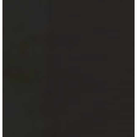
xã
Quỹ đầu tư và công ty quản lý
quỹ
Tổ chức tài chính vi mô
Doanh nghiệp xã hội
Tổ chức khoa học công nghệ
Đơn vị sự nghiệp công lập
Công cụ kiểm tra đối tượng bắt
buộc