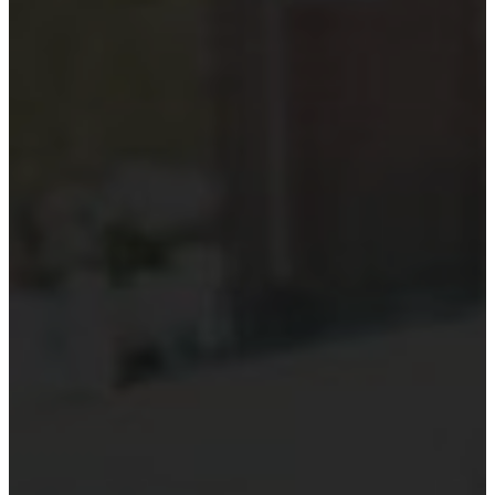
Kiểm toán theo ngành
Thời sự kiểm toán
KHÁC
Trung tâm Luật và Quy định
Luật Kiểm toán độc lập
Chuẩn mực kiểm toán Việt Nam
Luật thuế Việt Nam
Luật và quy định xây dựng
Quản lý nhà nước về kiểm toán
Kiểm toán quốc tế