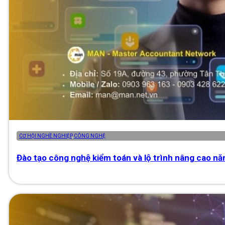
CƠ HỘI NGHỀ NGHIỆP
,
CÔNG NGHỆ
Đào tạo công nghệ kiểm toán và lộ trình nâng cao nă