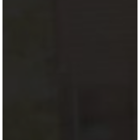
Hướng dẫn tuân thủ
MỚI
Tin tức kiểm toán
Phân tích chuyên sâu
Hướng dẫn thực hành
Kiểm toán thuế
Kiểm toán xây dựng
Kiểm toán quyết toán dự án
Case studies