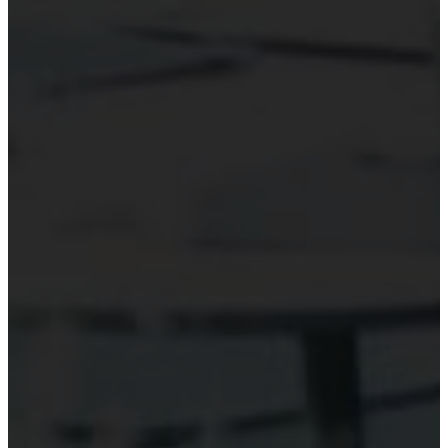
Hỗ trợ công nghệ Kiểm toán
Phần mềm kiểm toán
Kiểm toán số (Digital Audit)
Data Analytics
AI và Machine Learning
Blockchain và kiểm toán
Đào tạo công nghệ kiểm toán
Tài nguyên
Đào tạo