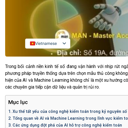
Kiểm toán đối tác quốc tế
Kiểm toán đầu tư nước ngoài
LIÊN HỆ
Vietnamese
English
Russian
Trong bối cảnh nền kinh tế số đang vận hành với nhịp rút ng
Japanese
phương pháp truyền thống dựa trên chọn mẫu thủ công không cò
hiện của AI và Machine Learning không chỉ là một xu hướng côn
Chinese
các chuyên gia tiếp cận dữ liệu và quản trị rủi ro.
Korean
Mục lục
Xu thế tất yếu của công nghệ kiểm toán trong kỷ nguyên số
Tổng quan về AI và Machine Learning trong lĩnh vực kiểm t
Các ứng dụng đột phá của AI hỗ trợ công nghệ kiểm toán