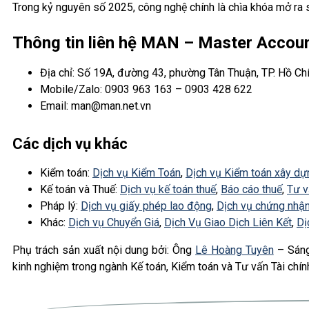
Trong kỷ nguyên số 2025, công nghệ chính là chìa khóa mở ra s
Thông tin liên hệ MAN – Master Accou
Địa chỉ: Số 19A, đường 43, phường Tân Thuận, TP. Hồ Ch
Mobile/Zalo: 0903 963 163 – 0903 428 622
Email: man@man.net.vn
Các dịch vụ khác
Kiểm toán:
Dịch vụ Kiểm Toán
,
Dịch vụ Kiểm toán xây dự
Kế toán và Thuế:
Dịch vụ kế toán thuế
,
Báo cáo thuế
,
Tư v
Pháp lý:
Dịch vụ giấy phép lao động
,
Dịch vụ chứng nhận
Khác:
Dịch vụ Chuyển Giá
,
Dịch Vụ Giao Dịch Liên Kết
,
Dị
Phụ trách sản xuất nội dung bởi: Ông
Lê Hoàng Tuyên
– Sáng
kinh nghiệm trong ngành Kế toán, Kiểm toán và Tư vấn Tài chín