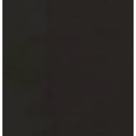
xã
Quỹ đầu tư và công ty quản lý
quỹ
Tổ chức tài chính vi mô
Doanh nghiệp xã hội
Tổ chức khoa học công nghệ
Đơn vị sự nghiệp công lập
Công cụ kiểm tra đối tượng bắt
buộc