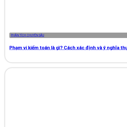
PHÂN TÍCH CHUYÊN SÂU
Phạm vi kiểm toán là gì? Cách xác định và ý nghĩa th