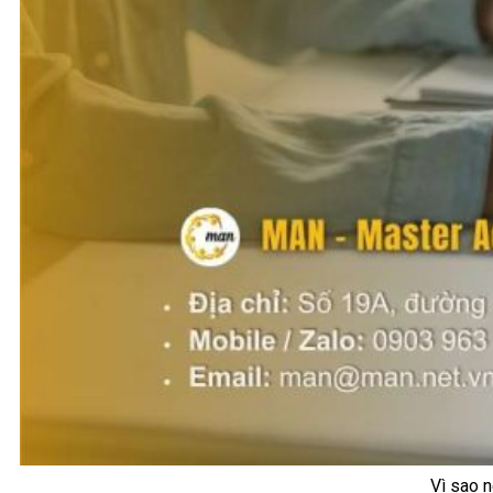
Vì sao n