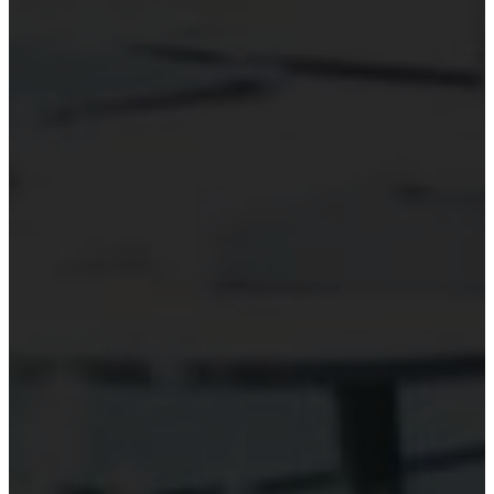
Hỗ trợ công nghệ Kiểm toán
Phần mềm kiểm toán
Kiểm toán số (Digital Audit)
Data Analytics
AI và Machine Learning
Blockchain và kiểm toán
Đào tạo công nghệ kiểm toán
Tài nguyên
Đào tạo