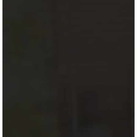
Hướng dẫn tuân thủ
MỚI
Tin tức kiểm toán
Phân tích chuyên sâu
Hướng dẫn thực hành
Kiểm toán thuế
Kiểm toán xây dựng
Kiểm toán quyết toán dự án
Case studies