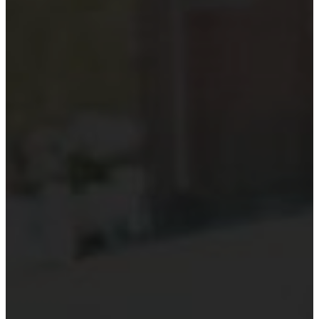
Kiểm toán theo ngành
Thời sự kiểm toán
KHÁC
Trung tâm Luật và Quy định
Luật Kiểm toán độc lập
Chuẩn mực kiểm toán Việt Nam
Luật thuế Việt Nam
Luật và quy định xây dựng
Quản lý nhà nước về kiểm toán
Kiểm toán quốc tế