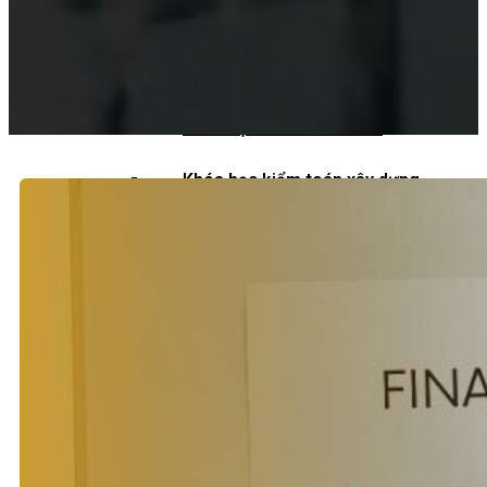
Khoá học kiểm toán viên
Khoá học kiểm toán nội bộ
Khóa học kiểm toán thuế
Khóa học kiểm toán xây dựng
Khóa học kiểm toán quyết toán dự
án
QUỐC TẾ
Chuẩn mực kiểm toán quốc tế
Kiểm toán đa quốc gia