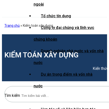
ngoài
Tổ chức tín dụng
Trang chủ
»
Kiểm toán xây dựng
Công ty đại chúng và lĩnh vực
chứng khoán
Doanh nghiệp nhà nước và vốn nhà
KIỂM TOÁN XÂY DỰNG
nước
Kiến thức
Dự án trọng điểm và vốn nhà
nước
Tìm kiếm
Doanh nghiệp bảo hiểm