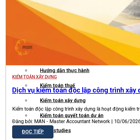
Hướng dẫn tuân thủ
MỚI
Tin tức kiểm toán
Phân tích chuyên sâu
Hướng dẫn thực hành
KIỂM TOÁN XÂY DỰNG
Kiểm toán thuế
Dịch vụ kiểm toán độc lập công trình xây
Kiểm toán xây dựng
Kiểm toán độc lập công trình xây dựng là hoạt động kiểm tr
Kiểm toán quyết toán dự án
Đăng bởi: MAN - Master Accountant Network | 10/06/2026 
Case studies
ĐỌC TIẾP