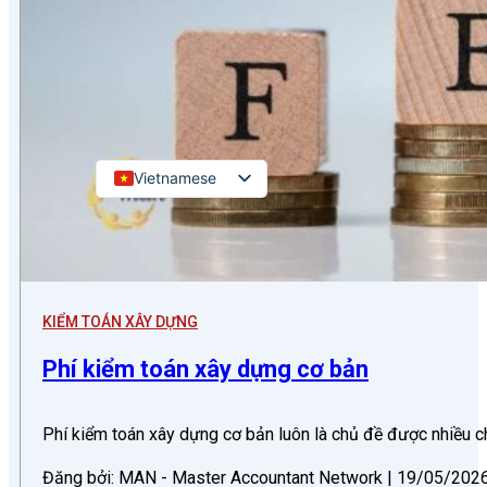
Kiểm toán đối tác quốc tế
Kiểm toán đầu tư nước ngoài
LIÊN HỆ
Vietnamese
English
Russian
Japanese
Chinese
KIỂM TOÁN XÂY DỰNG
Korean
Phí kiểm toán xây dựng cơ bản
Phí kiểm toán xây dựng cơ bản luôn là chủ đề được nhiều 
Đăng bởi: MAN - Master Accountant Network | 19/05/2026 