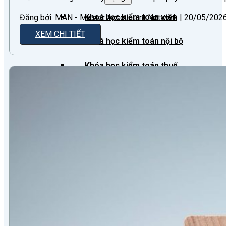
Khoá học kiểm toán viên
Đăng bởi: MAN - Master Accountant Network | 20/05/2026
XEM CHI TIẾT
Khoá học kiểm toán nội bộ
Khóa học kiểm toán thuế
Khóa học kiểm toán xây dựng
Khóa học kiểm toán quyết toán dự
án
QUỐC TẾ
Chuẩn mực kiểm toán quốc tế
Kiểm toán đa quốc gia