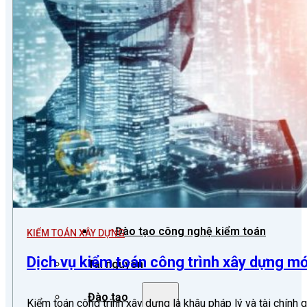
Kiểm toán quốc tế
Hỗ trợ công nghệ Kiểm toán
Phần mềm kiểm toán
Kiểm toán số (Digital Audit)
Data Analytics
AI và Machine Learning
Blockchain và kiểm toán
Đào tạo công nghệ kiểm toán
KIỂM TOÁN XÂY DỰNG
Dịch vụ kiểm toán công trình xây dựng mớ
Tài nguyên
Đào tạo
Kiểm toán công trình xây dựng là khâu pháp lý và tài chính 