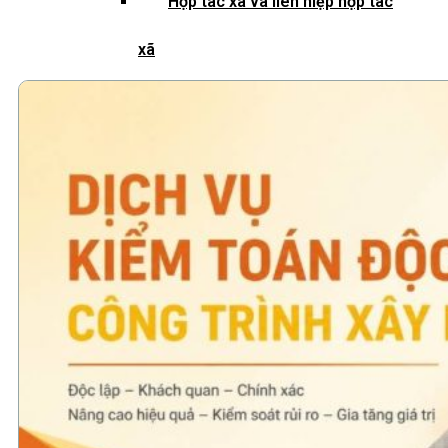
Hợp tác xã và liên hiệp hợp tác
xã
Quỹ đầu tư và công ty quản lý
quỹ
Tổ chức tài chính vi mô
Doanh nghiệp xã hội
Tổ chức khoa học công nghệ
Đơn vị sự nghiệp công lập
Công cụ kiểm tra đối tượng bắt
buộc