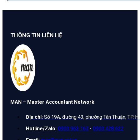
THÔNG TIN LIÊN HỆ
MAN – Master Accountant Network
Địa chỉ:
Số 19A, đường 43, phường Tân Thuận, TP. H
Hotline/Zalo:
0903 963 163
-
0903 428 622