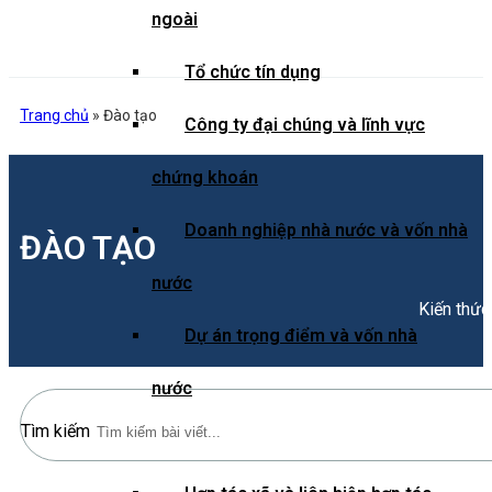
ngoài
Tổ chức tín dụng
Trang chủ
»
Đào tạo
Công ty đại chúng và lĩnh vực
chứng khoán
Doanh nghiệp nhà nước và vốn nhà
ĐÀO TẠO
nước
Kiến thức
Dự án trọng điểm và vốn nhà
nước
Tìm kiếm
Doanh nghiệp bảo hiểm