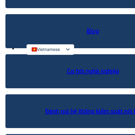
Kiểm toán đối tác quốc tế
Kiểm toán đầu tư nước ngoài
Blog
LIÊN HỆ
Vietnamese
English
Russian
Cơ hội nghề nghiệp
Japanese
Chinese
Korean
Đánh giá hệ thống kiểm soát nội 