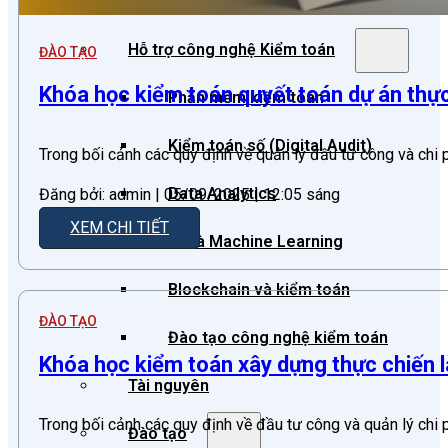
Kiểm toán quốc tế
Hỗ trợ công nghệ Kiểm toán
ĐÀO TẠO
Khóa học kiểm toán quyết toán dự án thực
Phần mềm kiểm toán
Kiểm toán số (Digital Audit)
Trong bối cảnh các quy định về quản lý đầu tư công và chi 
Data Analytics
Đăng bởi: admin | 05/09/2025 | 12:05 sáng
XEM CHI TIẾT
AI và Machine Learning
Blockchain và kiểm toán
ĐÀO TẠO
Đào tạo công nghệ kiểm toán
Khóa học kiểm toán xây dựng thực chiến l
Tài nguyên
Trong bối cảnh các quy định về đầu tư công và quản lý chi 
Đào tạo