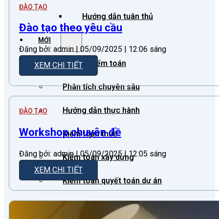
ĐÀO TẠO
Hướng dẫn tuân thủ
Đào tạo theo yêu cầu
MỚI
Đăng bởi: admin | 05/09/2025 | 12:06 sáng
Tin tức kiểm toán
XEM CHI TIẾT
Phân tích chuyên sâu
Hướng dẫn thực hành
ĐÀO TẠO
Workshop chuyên đề
Kiểm toán thuế
Đăng bởi: admin | 05/09/2025 | 12:05 sáng
Kiểm toán xây dựng
XEM CHI TIẾT
Kiểm toán quyết toán dự án
Case studies