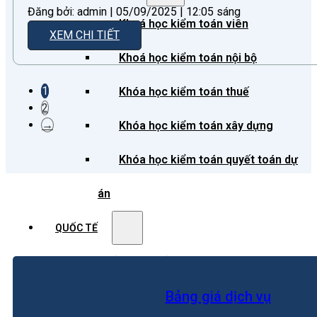
Đăng bởi: admin | 05/09/2025 | 12:05 sáng
Khoá học kiểm toán viên
XEM CHI TIẾT
Khoá học kiểm toán nội bộ
1
Khóa học kiểm toán thuế
2
→
Khóa học kiểm toán xây dựng
Khóa học kiểm toán quyết toán dự
án
QUỐC TẾ
Chuẩn mực kiểm toán quốc tế
Bảng giá dịch vụ
Kiểm toán đa quốc gia