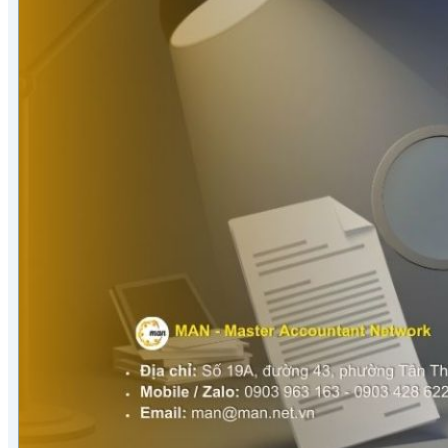
Kiểm toán theo ngành
Thời sự kiểm toán
KHÁC
Trung tâm Luật và Quy định
Luật Kiểm toán độc lập
Chuẩn mực kiểm toán Việt Nam
Luật thuế Việt Nam
Luật và quy định xây dựng
Quản lý nhà nước về kiểm toán