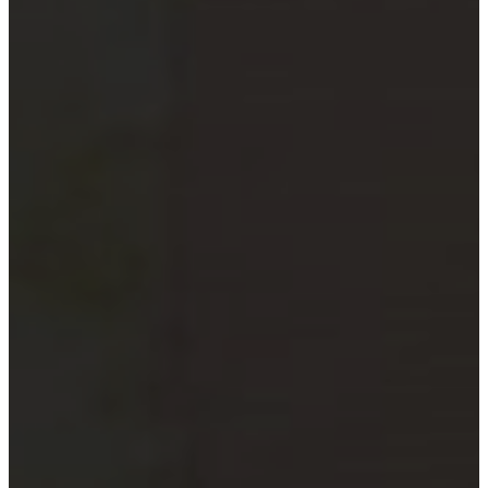
xã
Quỹ đầu tư và công ty quản lý
quỹ
Tổ chức tài chính vi mô
Doanh nghiệp xã hội
Tổ chức khoa học công nghệ
Đơn vị sự nghiệp công lập
Công cụ kiểm tra đối tượng bắt
buộc