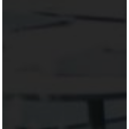
Hỗ trợ công nghệ Kiểm toán
Phần mềm kiểm toán
Kiểm toán số (Digital Audit)
Data Analytics
AI và Machine Learning
Blockchain và kiểm toán
Đào tạo công nghệ kiểm toán
Tài nguyên
Đào tạo