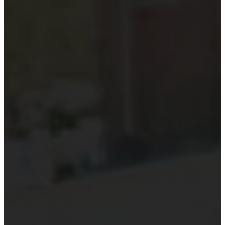
Kiểm toán theo ngành
Thời sự kiểm toán
KHÁC
Trung tâm Luật và Quy định
Luật Kiểm toán độc lập
Chuẩn mực kiểm toán Việt Nam
Luật thuế Việt Nam
Luật và quy định xây dựng
Quản lý nhà nước về kiểm toán
Kiểm toán quốc tế