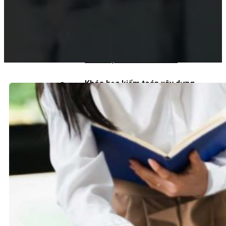
Khoá học kiểm toán viên
Khoá học kiểm toán nội bộ
Khóa học kiểm toán thuế
Khóa học kiểm toán xây dựng
Khóa học kiểm toán quyết toán dự
án
QUỐC TẾ
Chuẩn mực kiểm toán quốc tế
Kiểm toán đa quốc gia