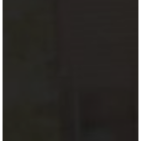
Hướng dẫn tuân thủ
MỚI
Tin tức kiểm toán
Phân tích chuyên sâu
Hướng dẫn thực hành
Kiểm toán thuế
Kiểm toán xây dựng
Kiểm toán quyết toán dự án
Case studies