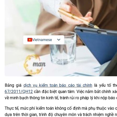
Kiểm toán đối tác quốc tế
Kiểm toán đầu tư nước ngoài
LIÊN HỆ
Vietnamese
English
Russian
Japanese
Chinese
Korean
Bảng giá
dịch vụ kiểm toán báo cáo tài chính
là yếu tố t
67/2011/QH12
cần đặc biệt quan tâm. Việc nắm bắt chính xá
về minh bạch thông tin kinh tế, tránh rủi ro pháp lý khi nộp bá
Thực tế, mức phí kiểm toán không cố định mà phụ thuộc vào q
dựa trên thời gian, trình độ chuyên môn và trách nhiệm nghề 