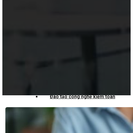
Hỗ trợ công nghệ Kiểm toán
Phần mềm kiểm toán
Kiểm toán số (Digital Audit)
Data Analytics
AI và Machine Learning
Blockchain và kiểm toán
Đào tạo công nghệ kiểm toán
Tài nguyên
Đào tạo