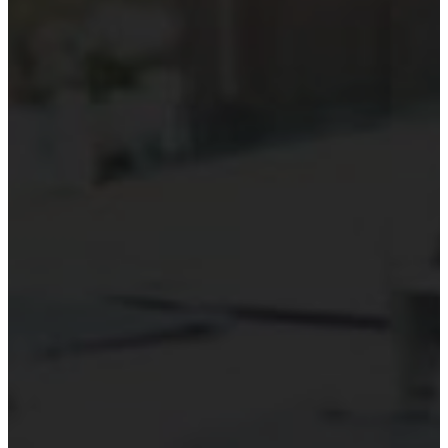
Kiểm toán theo ngành
Thời sự kiểm toán
KHÁC
Trung tâm Luật và Quy định
Luật Kiểm toán độc lập
Chuẩn mực kiểm toán Việt Nam
Luật thuế Việt Nam
Luật và quy định xây dựng
Quản lý nhà nước về kiểm toán
Kiểm toán quốc tế