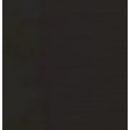
xã
Quỹ đầu tư và công ty quản lý
quỹ
Tổ chức tài chính vi mô
Doanh nghiệp xã hội
Tổ chức khoa học công nghệ
Đơn vị sự nghiệp công lập
Công cụ kiểm tra đối tượng bắt
buộc