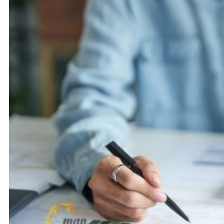
Khoá học kiểm toán viên
Khoá học kiểm toán nội bộ
Khóa học kiểm toán thuế
Khóa học kiểm toán xây dựng
Khóa học kiểm toán quyết toán dự
án
QUỐC TẾ
Chuẩn mực kiểm toán quốc tế
Kiểm toán đa quốc gia