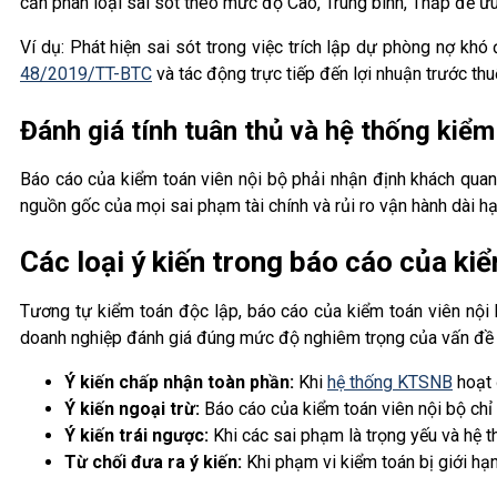
cần phân loại sai sót theo mức độ Cao, Trung bình, Thấp để ưu 
Ví dụ: Phát hiện sai sót trong việc trích lập dự phòng nợ khó
48/2019/TT-BTC
và tác động trực tiếp đến lợi nhuận trước thu
Đánh giá tính tuân thủ và hệ thống kiểm
Báo cáo của kiểm toán viên nội bộ phải nhận định khách quan 
nguồn gốc của mọi sai phạm tài chính và rủi ro vận hành dài hạ
Các loại ý kiến trong báo cáo của kiể
Tương tự kiểm toán độc lập, báo cáo của kiểm toán viên nội 
doanh nghiệp đánh giá đúng mức độ nghiêm trọng của vấn đề đ
Ý kiến chấp nhận toàn phần:
Khi
hệ thống KTSNB
hoạt 
Ý kiến ngoại trừ:
Báo cáo của kiểm toán viên nội bộ chỉ 
Ý kiến trái ngược:
Khi các sai phạm là trọng yếu và hệ t
Từ chối đưa ra ý kiến:
Khi phạm vi kiểm toán bị giới hạ