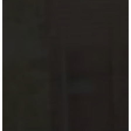
Hướng dẫn tuân thủ
MỚI
Tin tức kiểm toán
Phân tích chuyên sâu
Hướng dẫn thực hành
Kiểm toán thuế
Kiểm toán xây dựng
Kiểm toán quyết toán dự án
Case studies