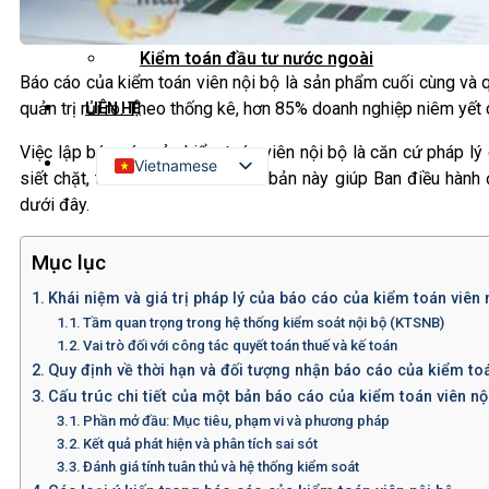
Kiểm toán đối tác quốc tế
Kiểm toán đầu tư nước ngoài
Báo cáo của kiểm toán viên nội bộ là sản phẩm cuối cùng và qu
quản trị rủi ro. Theo thống kê, hơn 85% doanh nghiệp niêm yết
LIÊN HỆ
Việc lập báo cáo của kiểm toán viên nội bộ là căn cứ pháp lý
Vietnamese
siết chặt, thấu hiểu cấu trúc văn bản này giúp Ban điều hàn
English
dưới đây.
Russian
Mục lục
Japanese
Khái niệm và giá trị pháp lý của báo cáo của kiểm toán viên 
Chinese
Tầm quan trọng trong hệ thống kiểm soát nội bộ (KTSNB)
Korean
Vai trò đối với công tác quyết toán thuế và kế toán
Quy định về thời hạn và đối tượng nhận báo cáo của kiểm toá
Cấu trúc chi tiết của một bản báo cáo của kiểm toán viên n
Phần mở đầu: Mục tiêu, phạm vi và phương pháp
Kết quả phát hiện và phân tích sai sót
Đánh giá tính tuân thủ và hệ thống kiểm soát