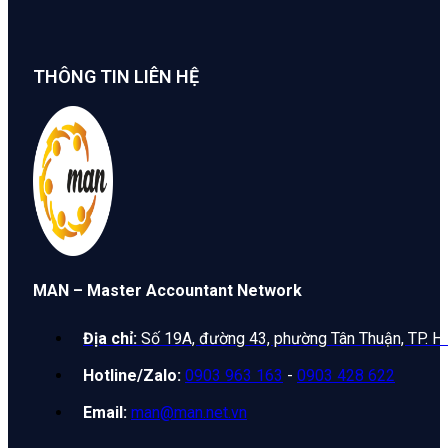
THÔNG TIN LIÊN HỆ
MAN – Master Accountant Network
Địa chỉ:
Số 19A, đường 43, phường Tân Thuận, TP. H
Hotline/Zalo:
0903 963 163
-
0903 428 622
Email:
man@man.net.vn