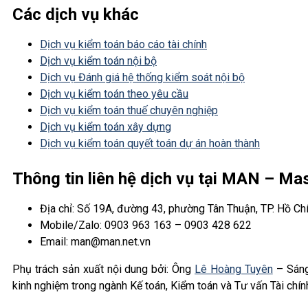
Các dịch vụ khác
Dịch vụ kiểm toán báo cáo tài chính
Dịch vụ kiểm toán nội bộ
Dịch vụ Đánh giá hệ thống kiểm soát nội bộ
Dịch vụ kiểm toán theo yêu cầu
Dịch vụ kiểm toán thuế chuyên nghiệp
Dịch vụ kiểm toán xây dựng
Dịch vụ kiểm toán quyết toán dự án hoàn thành
Thông tin liên hệ dịch vụ tại MAN – M
Địa chỉ: Số 19A, đường 43, phường Tân Thuận, TP. Hồ Ch
Mobile/Zalo: 0903 963 163 – 0903 428 622
Email: man@man.net.vn
Phụ trách sản xuất nội dung bởi: Ông
Lê Hoàng Tuyên
– Sáng
kinh nghiệm trong ngành Kế toán, Kiểm toán và Tư vấn Tài chín