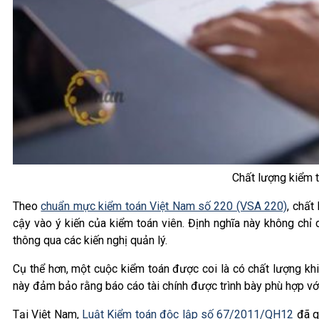
Chất lượng kiểm t
Theo
chuẩn mực kiểm toán Việt Nam số 220 (VSA 220)
, chất
cậy vào ý kiến của kiểm toán viên. Định nghĩa này không chỉ 
thông qua các kiến nghị quản lý.
Cụ thể hơn, một cuộc kiểm toán được coi là có chất lượng k
này đảm bảo rằng báo cáo tài chính được trình bày phù hợp v
Tại Việt Nam,
Luật Kiểm toán độc lập số 67/2011/QH12
đã q