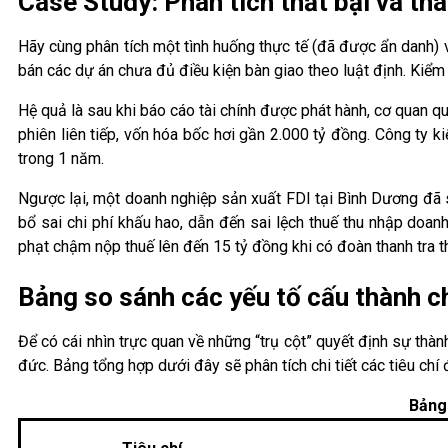
Case Study: Phân tích thất bại và th
Hãy cùng phân tích một tình huống thực tế (đã được ẩn danh)
bán các dự án chưa đủ điều kiện bàn giao theo luật định. Kiểm
Hệ quả là sau khi báo cáo tài chính được phát hành, cơ quan q
phiên liên tiếp, vốn hóa bốc hơi gần 2.000 tỷ đồng. Công ty k
trong 1 năm.
Ngược lại, một doanh nghiệp sản xuất FDI tại Bình Dương đã s
bổ sai chi phí khấu hao, dẫn đến sai lệch thuế thu nhập doan
phạt chậm nộp thuế lên đến 15 tỷ đồng khi có đoàn thanh tra t
Bảng so sánh các yếu tố cấu thành c
Để có cái nhìn trực quan về những “trụ cột” quyết định sự thà
đức. Bảng tổng hợp dưới đây sẽ phân tích chi tiết các tiêu chí
Bảng 