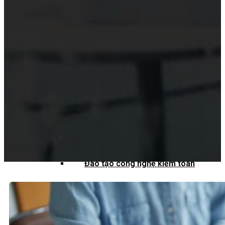
Hỗ trợ công nghệ Kiểm toán
Phần mềm kiểm toán
Kiểm toán số (Digital Audit)
Data Analytics
AI và Machine Learning
Blockchain và kiểm toán
Đào tạo công nghệ kiểm toán
Tài nguyên
Đào tạo