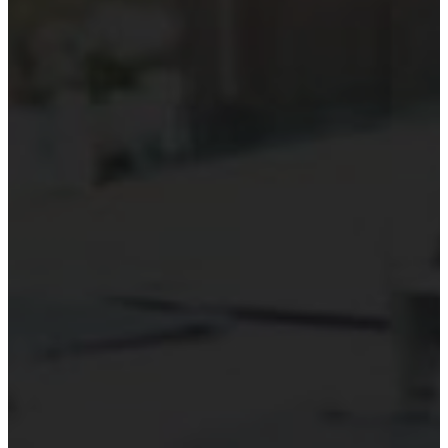
Kiểm toán theo ngành
Thời sự kiểm toán
KHÁC
Trung tâm Luật và Quy định
Luật Kiểm toán độc lập
Chuẩn mực kiểm toán Việt Nam
Luật thuế Việt Nam
Luật và quy định xây dựng
Quản lý nhà nước về kiểm toán
Kiểm toán quốc tế