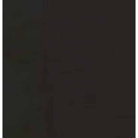
xã
Quỹ đầu tư và công ty quản lý
quỹ
Tổ chức tài chính vi mô
Doanh nghiệp xã hội
Tổ chức khoa học công nghệ
Đơn vị sự nghiệp công lập
Công cụ kiểm tra đối tượng bắt
buộc