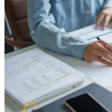
Khoá học kiểm toán viên
Khoá học kiểm toán nội bộ
Khóa học kiểm toán thuế
Khóa học kiểm toán xây dựng
Khóa học kiểm toán quyết toán dự
án
QUỐC TẾ
Chuẩn mực kiểm toán quốc tế
Kiểm toán đa quốc gia