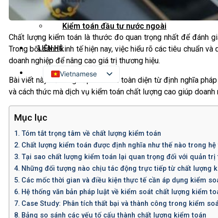
Kiểm toán đối tác quốc tế
Kiểm toán đầu tư nước ngoài
Chất lượng kiểm toán là thước đo quan trọng nhất để đánh gi
LIÊN HỆ
Trong bối cảnh kinh tế hiện nay, việc hiểu rõ các tiêu chuẩn v
doanh nghiệp để nâng cao giá trị thương hiệu.
Vietnamese
Bài viết này sẽ cung cấp cái nhìn toàn diện từ định nghĩa ph
English
và cách thức mà dịch vụ kiểm toán chất lượng cao giúp doanh ng
Russian
Mục lục
Japanese
Tóm tắt trọng tâm về chất lượng kiểm toán
Chinese
Chất lượng kiểm toán được định nghĩa như thế nào trong hệ
Korean
Tại sao chất lượng kiểm toán lại quan trọng đối với quản trị 
Những đối tượng nào chịu tác động trực tiếp từ chất lượng 
Các mốc thời gian và điều kiện thực tế cần áp dụng kiểm so
Hệ thống văn bản pháp luật về kiểm soát chất lượng kiểm to
Case Study: Phân tích thất bại và thành công trong kiểm soá
Bảng so sánh các yếu tố cấu thành chất lượng kiểm toán