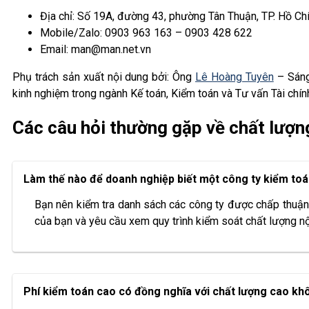
Địa chỉ: Số 19A, đường 43, phường Tân Thuận, TP. Hồ Ch
Mobile/Zalo: 0903 963 163 – 0903 428 622
Email: man@man.net.vn
Phụ trách sản xuất nội dung bởi: Ông
Lê Hoàng Tuyên
– Sáng
kinh nghiệm trong ngành Kế toán, Kiểm toán và Tư vấn Tài chín
Các câu hỏi thường gặp về chất lượn
Làm thế nào để doanh nghiệp biết một công ty kiểm toá
Bạn nên kiểm tra danh sách các công ty được chấp thuận 
của bạn và yêu cầu xem quy trình kiểm soát chất lượng nộ
Phí kiểm toán cao có đồng nghĩa với chất lượng cao kh