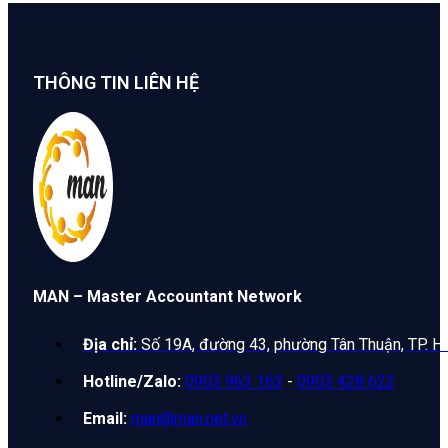
THÔNG TIN LIÊN HỆ
MAN – Master Accountant Network
Địa chỉ:
Số 19A, đường 43, phường Tân Thuận, TP. H
Hotline/Zalo:
0903 963 163
-
0903 428 622
Email:
man@man.net.vn