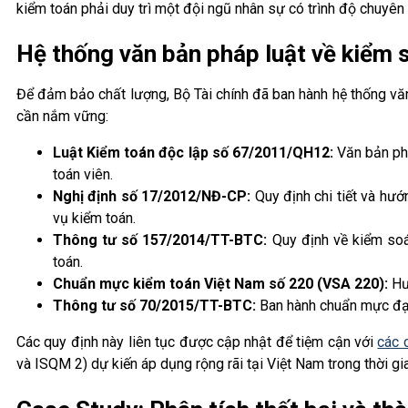
kiểm toán phải duy trì một đội ngũ nhân sự có trình độ chuyê
Hệ thống văn bản pháp luật về kiểm 
Để đảm bảo chất lượng, Bộ Tài chính đã ban hành hệ thống vă
cần nắm vững:
Luật Kiểm toán độc lập số 67/2011/QH12:
Văn bản phá
toán viên.
Nghị định số 17/2012/NĐ-CP:
Quy định chi tiết và hướ
vụ kiểm toán.
Thông tư số 157/2014/TT-BTC:
Quy định về kiểm soát
toán.
Chuẩn mực kiểm toán Việt Nam số 220 (VSA 220):
Hướ
Thông tư số 70/2015/TT-BTC:
Ban hành chuẩn mực đạo
Các quy định này liên tục được cập nhật để tiệm cận với
các 
và ISQM 2) dự kiến áp dụng rộng rãi tại Việt Nam trong thời gia