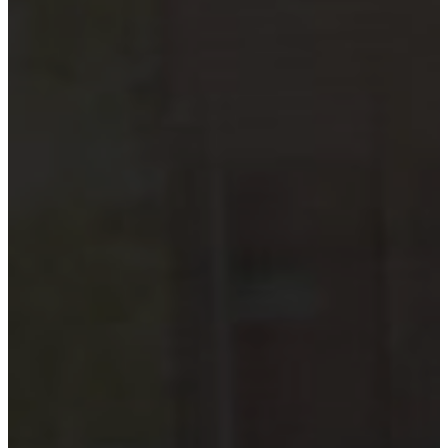
Hướng dẫn tuân thủ
MỚI
Tin tức kiểm toán
Phân tích chuyên sâu
Hướng dẫn thực hành
Kiểm toán thuế
Kiểm toán xây dựng
Kiểm toán quyết toán dự án
Case studies