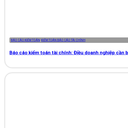
BÁO CÁO KIỂM TOÁN
,
KIỂM TOÁN BÁO CÁO TÀI CHÍNH
Báo cáo kiểm toán tài chính: Điều doanh nghiệp cần b