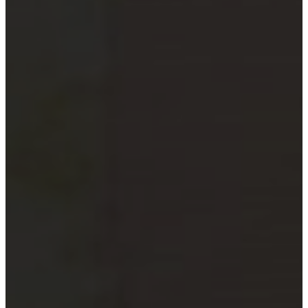
xã
Quỹ đầu tư và công ty quản lý
quỹ
Tổ chức tài chính vi mô
Doanh nghiệp xã hội
Tổ chức khoa học công nghệ
Đơn vị sự nghiệp công lập
Công cụ kiểm tra đối tượng bắt
buộc