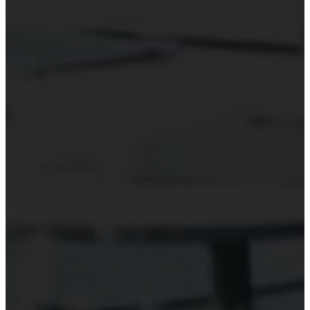
Hỗ trợ công nghệ Kiểm toán
Phần mềm kiểm toán
Kiểm toán số (Digital Audit)
Data Analytics
AI và Machine Learning
Blockchain và kiểm toán
Đào tạo công nghệ kiểm toán
Tài nguyên
Đào tạo