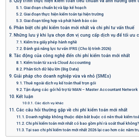
Quy trình thực hiện kiểm toán tiêu chuẩn và ảnh hưởng đến c
Giai đoạn chuẩn bị và lập kế hoạch
Giai đoạn thực hiện kiểm toán tại hiện trường
Giai đoạn tổng hợp và phát hành báo cáo
Phân biệt chi phí kiểm toán mới nhất và chi phí tư vấn thuế
Những lưu ý khi lựa chọn đơn vị cung cấp dịch vụ để tối ưu c
Kiểm tra giấy phép hành nghề
Đánh giá năng lực tư vấn IFRS (Cho lộ trình 2026)
Tác động của công nghệ đến chi phí kiểm toán mới nhất
Kiểm toán từ xa và Cloud Accounting
Phân tích dữ liệu lớn (Big Data)
Giải pháp cho doanh nghiệp vừa và nhỏ (SMEs)
Thuê ngoài dịch vụ kế toán thuế trọn gói
Tận dụng các gói hỗ trợ từ MAN – Master Accountant Network
Kết luận
Các dịch vụ khác
Các câu hỏi thường gặp về chi phí kiểm toán mới nhất
Doanh nghiệp không thuộc diện bắt buộc có nên thuê kiểm to
Chi phí kiểm toán mới nhất có bao gồm phí rà soát thuế không
Tại sao chi phí kiểm toán mới nhất 2026 lại cao hơn các năm t