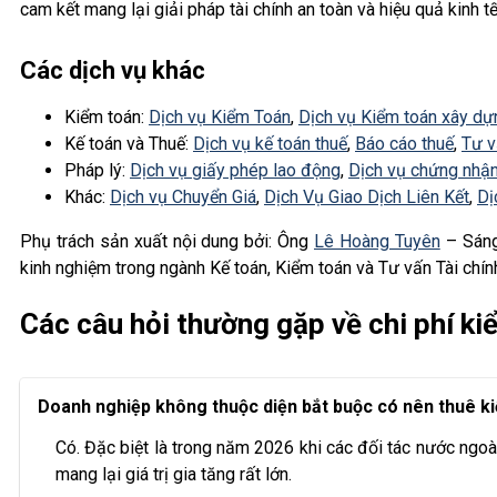
cam kết mang lại giải pháp tài chính an toàn và hiệu quả kinh 
Các dịch vụ khác
Kiểm toán:
Dịch vụ Kiểm Toán
,
Dịch vụ Kiểm toán xây dự
Kế toán và Thuế:
Dịch vụ kế toán thuế
,
Báo cáo thuế
,
Tư v
Pháp lý:
Dịch vụ giấy phép lao động
,
Dịch vụ chứng nhận
Khác:
Dịch vụ Chuyển Giá
,
Dịch Vụ Giao Dịch Liên Kết
,
Dị
Phụ trách sản xuất nội dung bởi: Ông
Lê Hoàng Tuyên
– Sáng
kinh nghiệm trong ngành Kế toán, Kiểm toán và Tư vấn Tài chín
Các câu hỏi thường gặp về chi phí ki
Doanh nghiệp không thuộc diện bắt buộc có nên thuê k
Có. Đặc biệt là trong năm 2026 khi các đối tác nước ngoà
mang lại giá trị gia tăng rất lớn.