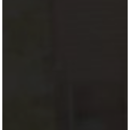
Hướng dẫn tuân thủ
MỚI
Tin tức kiểm toán
Phân tích chuyên sâu
Hướng dẫn thực hành
Kiểm toán thuế
Kiểm toán xây dựng
Kiểm toán quyết toán dự án
Case studies