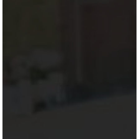
Kiểm toán theo ngành
Thời sự kiểm toán
KHÁC
Trung tâm Luật và Quy định
Luật Kiểm toán độc lập
Chuẩn mực kiểm toán Việt Nam
Luật thuế Việt Nam
Luật và quy định xây dựng
Quản lý nhà nước về kiểm toán
Kiểm toán quốc tế