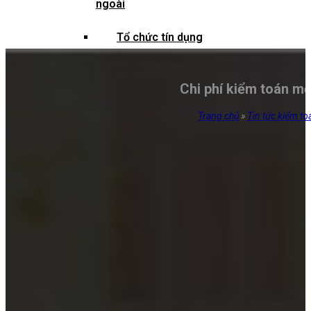
ngoài
Tổ chức tín dụng
Công ty đại chúng và lĩnh vực
Chi phí kiểm toán mớ
chứng khoán
Trang chủ
»
Tin tức kiểm to
Doanh nghiệp nhà nước và vốn nhà
nước
Dự án trọng điểm và vốn nhà
nước
Doanh nghiệp bảo hiểm
Hợp tác xã và liên hiệp hợp tác