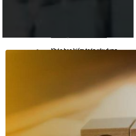
Khoá học kiểm toán viên
Khoá học kiểm toán nội bộ
Khóa học kiểm toán thuế
Khóa học kiểm toán xây dựng
Khóa học kiểm toán quyết toán dự
án
QUỐC TẾ
Chuẩn mực kiểm toán quốc tế
Kiểm toán đa quốc gia