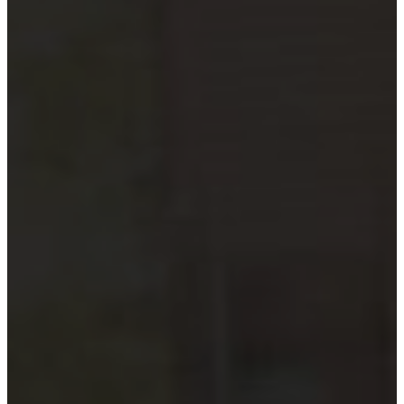
Hướng dẫn tuân thủ
MỚI
Tin tức kiểm toán
Phân tích chuyên sâu
Hướng dẫn thực hành
Kiểm toán thuế
Kiểm toán xây dựng
Kiểm toán quyết toán dự án
Case studies