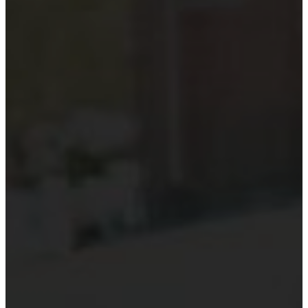
Kiểm toán theo ngành
Thời sự kiểm toán
KHÁC
Trung tâm Luật và Quy định
Luật Kiểm toán độc lập
Chuẩn mực kiểm toán Việt Nam
Luật thuế Việt Nam
Luật và quy định xây dựng
Quản lý nhà nước về kiểm toán
Kiểm toán quốc tế