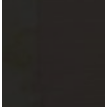
xã
Quỹ đầu tư và công ty quản lý
quỹ
Tổ chức tài chính vi mô
Doanh nghiệp xã hội
Tổ chức khoa học công nghệ
Đơn vị sự nghiệp công lập
Công cụ kiểm tra đối tượng bắt
buộc