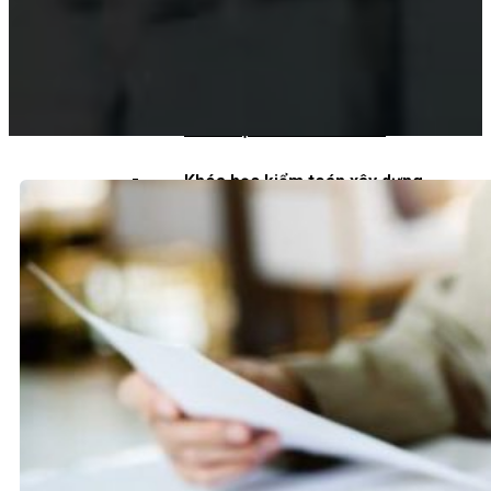
Khoá học kiểm toán viên
Khoá học kiểm toán nội bộ
Khóa học kiểm toán thuế
Khóa học kiểm toán xây dựng
Khóa học kiểm toán quyết toán dự
án
QUỐC TẾ
Chuẩn mực kiểm toán quốc tế
Kiểm toán đa quốc gia