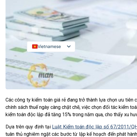
Kiểm toán đối tác quốc tế
Kiểm toán đầu tư nước ngoài
LIÊN HỆ
Vietnamese
English
Russian
Japanese
Chinese
Korean
Các công ty kiểm toán giá rẻ đang trở thành lựa chọn ưu tiên
chính sách thuế ngày càng chặt chẽ, việc chọn đối tác kiểm to
kiểm toán độc lập đã tăng 15% trong năm qua, cho thấy xu hướ
Dựa trên quy định tại
Luật Kiểm toán độc lập số 67/2011/Q
tuân thủ nghiêm ngặt các bước từ lập kế hoạch đến phát hành 