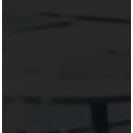
Hỗ trợ công nghệ Kiểm toán
Phần mềm kiểm toán
Kiểm toán số (Digital Audit)
Data Analytics
AI và Machine Learning
Blockchain và kiểm toán
Đào tạo công nghệ kiểm toán
Tài nguyên
Đào tạo