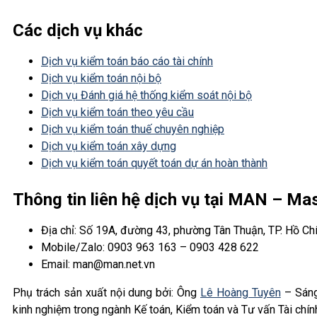
Các dịch vụ khác
Dịch vụ kiểm toán báo cáo tài chính
Dịch vụ kiểm toán nội bộ
Dịch vụ Đánh giá hệ thống kiểm soát nội bộ
Dịch vụ kiểm toán theo yêu cầu
Dịch vụ kiểm toán thuế chuyên nghiệp
Dịch vụ kiểm toán xây dựng
Dịch vụ kiểm toán quyết toán dự án hoàn thành
Thông tin liên hệ dịch vụ tại MAN – M
Địa chỉ: Số 19A, đường 43, phường Tân Thuận, TP. Hồ Ch
Mobile/Zalo: 0903 963 163 – 0903 428 622
Email: man@man.net.vn
Phụ trách sản xuất nội dung bởi: Ông
Lê Hoàng Tuyên
– Sáng
kinh nghiệm trong ngành Kế toán, Kiểm toán và Tư vấn Tài chín