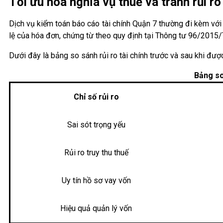
Tối ưu hóa nghĩa vụ thuế và tránh rủi ro
Dịch vụ kiểm toán báo cáo tài chính Quận 7 thường đi kèm với
lệ của hóa đơn, chứng từ theo quy định tại Thông tư 96/2015
Dưới đây là bảng so sánh rủi ro tài chính trước và sau khi đượ
Bảng so
Chỉ số rủi ro
Sai sót trọng yếu
Rủi ro truy thu thuế
Uy tín hồ sơ vay vốn
Hiệu quả quản lý vốn