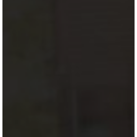
Hướng dẫn tuân thủ
MỚI
Tin tức kiểm toán
Phân tích chuyên sâu
Hướng dẫn thực hành
Kiểm toán thuế
Kiểm toán xây dựng
Kiểm toán quyết toán dự án
Case studies