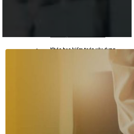
Khoá học kiểm toán viên
Khoá học kiểm toán nội bộ
Khóa học kiểm toán thuế
Khóa học kiểm toán xây dựng
Khóa học kiểm toán quyết toán dự
án
QUỐC TẾ
Chuẩn mực kiểm toán quốc tế
Kiểm toán đa quốc gia