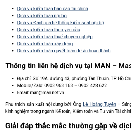
Dịch vụ kiểm toán báo cáo tài chính
Dịch vụ kiểm toán nội bộ
Dịch vụ Đánh giá hệ thống kiểm soát nội bộ
Dịch vụ kiểm toán theo yêu cầu
Dịch vụ kiểm toán thuế chuyên nghiệp
Dịch vụ kiểm toán xây dựng
Dịch vụ kiểm toán quyết toán dự án hoàn thành
Thông tin liên hệ dịch vụ tại MAN – M
Địa chỉ: Số 19A, đường 43, phường Tân Thuận, TP. Hồ Ch
Mobile/Zalo: 0903 963 163 – 0903 428 622
Email: man@man.net.vn
Phụ trách sản xuất nội dung bởi: Ông
Lê Hoàng Tuyên
– Sáng
kinh nghiệm trong ngành Kế toán, Kiểm toán và Tư vấn Tài chín
Giải đáp thắc mắc thường gặp về dịc