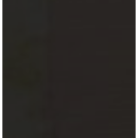
xã
Quỹ đầu tư và công ty quản lý
quỹ
Tổ chức tài chính vi mô
Doanh nghiệp xã hội
Tổ chức khoa học công nghệ
Đơn vị sự nghiệp công lập
Công cụ kiểm tra đối tượng bắt
buộc