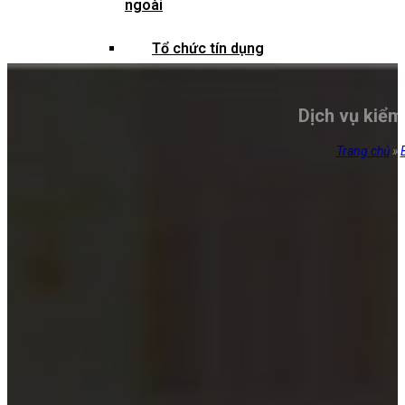
ngoài
Tổ chức tín dụng
Công ty đại chúng và lĩnh vực
Dịch vụ kiểm
chứng khoán
Trang chủ
»
Doanh nghiệp nhà nước và vốn nhà
nước
Dự án trọng điểm và vốn nhà
nước
Doanh nghiệp bảo hiểm
Hợp tác xã và liên hiệp hợp tác