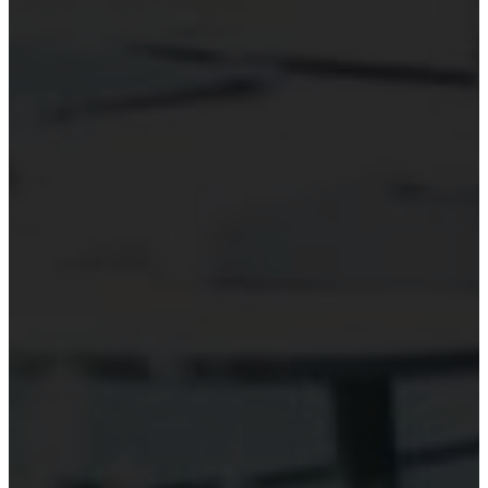
Hỗ trợ công nghệ Kiểm toán
Phần mềm kiểm toán
Kiểm toán số (Digital Audit)
Data Analytics
AI và Machine Learning
Blockchain và kiểm toán
Đào tạo công nghệ kiểm toán
Tài nguyên
Đào tạo