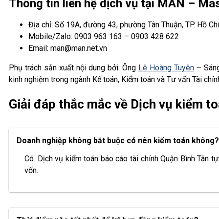
Thông tin liên hệ dịch vụ tại MAN – M
Địa chỉ: Số 19A, đường 43, phường Tân Thuận, TP. Hồ Ch
Mobile/Zalo: 0903 963 163 – 0903 428 622
Email: man@man.net.vn
Phụ trách sản xuất nội dung bởi: Ông
Lê Hoàng Tuyên
– Sáng
kinh nghiệm trong ngành Kế toán, Kiểm toán và Tư vấn Tài chín
Giải đáp thắc mắc về Dịch vụ kiểm to
Doanh nghiệp không bắt buộc có nên kiểm toán không?
Có. Dịch vụ kiểm toán báo cáo tài chính Quận Bình Tân tự
vốn.