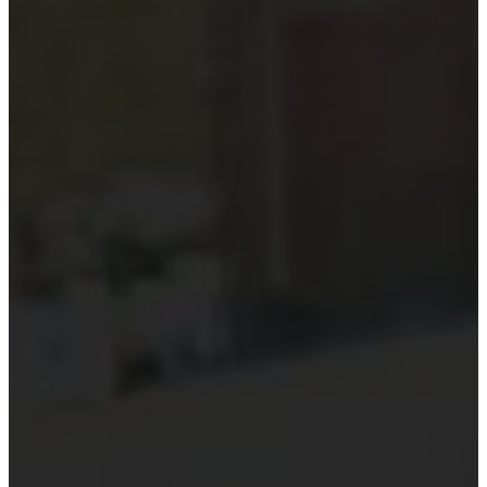
Kiểm toán theo ngành
Thời sự kiểm toán
KHÁC
Trung tâm Luật và Quy định
Luật Kiểm toán độc lập
Chuẩn mực kiểm toán Việt Nam
Luật thuế Việt Nam
Luật và quy định xây dựng
Quản lý nhà nước về kiểm toán
Kiểm toán quốc tế