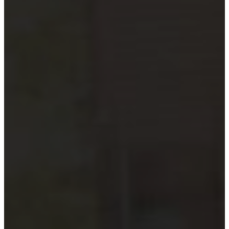
Hướng dẫn tuân thủ
MỚI
Tin tức kiểm toán
Phân tích chuyên sâu
Hướng dẫn thực hành
Kiểm toán thuế
Kiểm toán xây dựng
Kiểm toán quyết toán dự án
Case studies