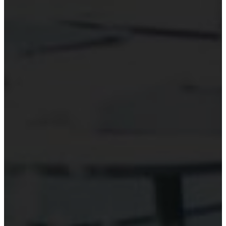
Hỗ trợ công nghệ Kiểm toán
Phần mềm kiểm toán
Kiểm toán số (Digital Audit)
Data Analytics
AI và Machine Learning
Blockchain và kiểm toán
Đào tạo công nghệ kiểm toán
Tài nguyên
Đào tạo