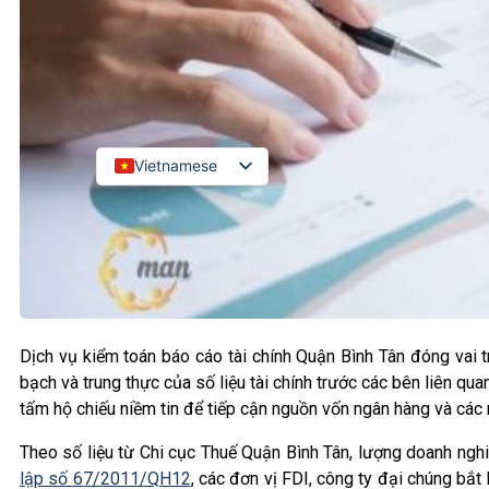
Kiểm toán đối tác quốc tế
Kiểm toán đầu tư nước ngoài
LIÊN HỆ
Vietnamese
English
Russian
Japanese
Chinese
Korean
Dịch vụ kiểm toán báo cáo tài chính Quận Bình Tân đóng vai 
bạch và trung thực của số liệu tài chính trước các bên liên q
tấm hộ chiếu niềm tin để tiếp cận nguồn vốn ngân hàng và các 
Theo số liệu từ Chi cục Thuế Quận Bình Tân, lượng doanh nghi
lập số 67/2011/QH12
, các đơn vị FDI, công ty đại chúng bắt