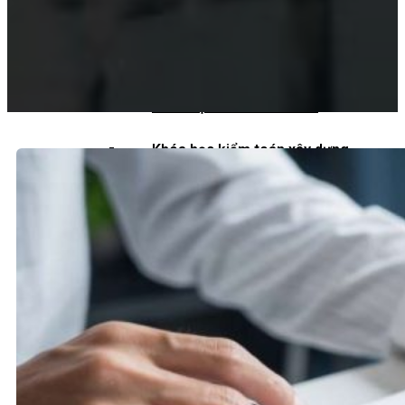
Khoá học kiểm toán viên
Khoá học kiểm toán nội bộ
Khóa học kiểm toán thuế
Khóa học kiểm toán xây dựng
Khóa học kiểm toán quyết toán dự
án
QUỐC TẾ
Chuẩn mực kiểm toán quốc tế
Kiểm toán đa quốc gia