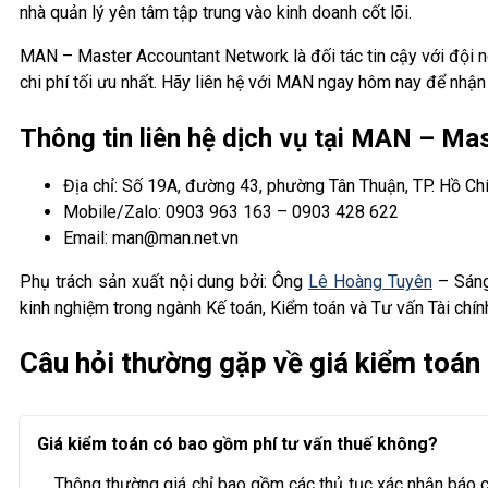
nhà quản lý yên tâm tập trung vào kinh doanh cốt lõi.
MAN – Master Accountant Network là đối tác tin cậy với đội 
chi phí tối ưu nhất. Hãy liên hệ với MAN ngay hôm nay để nhận 
Thông tin liên hệ dịch vụ tại MAN – M
Địa chỉ: Số 19A, đường 43, phường Tân Thuận, TP. Hồ Ch
Mobile/Zalo: 0903 963 163 – 0903 428 622
Email: man@man.net.vn
Phụ trách sản xuất nội dung bởi: Ông
Lê Hoàng Tuyên
– Sáng
kinh nghiệm trong ngành Kế toán, Kiểm toán và Tư vấn Tài chín
Câu hỏi thường gặp về giá kiểm toán
Giá kiểm toán có bao gồm phí tư vấn thuế không?
Thông thường giá chỉ bao gồm các thủ tục xác nhận báo cáo