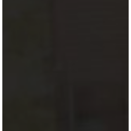
Hướng dẫn tuân thủ
MỚI
Tin tức kiểm toán
Phân tích chuyên sâu
Hướng dẫn thực hành
Kiểm toán thuế
Kiểm toán xây dựng
Kiểm toán quyết toán dự án
Case studies