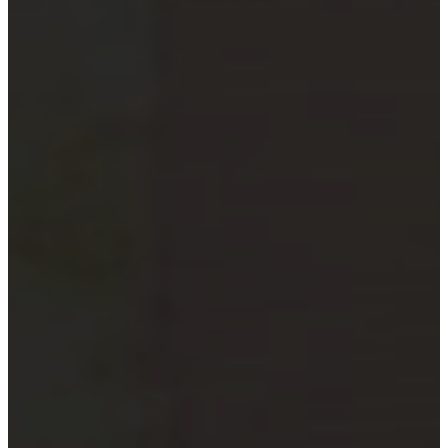
xã
Quỹ đầu tư và công ty quản lý
quỹ
Tổ chức tài chính vi mô
Doanh nghiệp xã hội
Tổ chức khoa học công nghệ
Đơn vị sự nghiệp công lập
Công cụ kiểm tra đối tượng bắt
buộc