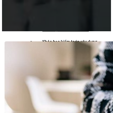
Khoá học kiểm toán viên
Khoá học kiểm toán nội bộ
Khóa học kiểm toán thuế
Khóa học kiểm toán xây dựng
Khóa học kiểm toán quyết toán dự
án
QUỐC TẾ
Chuẩn mực kiểm toán quốc tế
Kiểm toán đa quốc gia