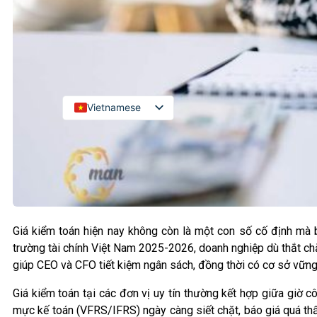
Kiểm toán đối tác quốc tế
Kiểm toán đầu tư nước ngoài
LIÊN HỆ
Vietnamese
English
Russian
Japanese
Chinese
Korean
Giá kiểm toán hiện nay không còn là một con số cố định mà bi
trường tài chính Việt Nam 2025-2026, doanh nghiệp dù thắt chặt
giúp CEO và CFO tiết kiệm ngân sách, đồng thời có cơ sở vững 
Giá kiểm toán tại các đơn vị uy tín thường kết hợp giữa giờ c
mực kế toán (VFRS/IFRS) ngày càng siết chặt, báo giá quá thấp 