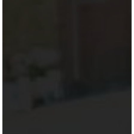
Kiểm toán theo ngành
Thời sự kiểm toán
KHÁC
Trung tâm Luật và Quy định
Luật Kiểm toán độc lập
Chuẩn mực kiểm toán Việt Nam
Luật thuế Việt Nam
Luật và quy định xây dựng
Quản lý nhà nước về kiểm toán
Kiểm toán quốc tế