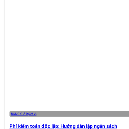
BẢNG GIÁ DỊCH VỤ
Phí kiểm toán độc lập: Hướng dẫn lập ngân sách