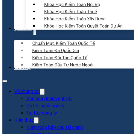
Khoá Học Kiểm Toán Nội Bộ
Khóa Học Kiểm Toán Thuế
Khóa Học Kiểm Toán Xây Dựng
Khóa Học Kiểm Toán Quyết Toán Dự Án
Quốc tế
Chuẩn Mực Kiểm Toán Quốc Tế
Kiểm Toán Đa Quốc Gia
Kiểm Toán Đối Tác Quốc Tế
Kiểm Toán Đầu Tư Nước Ngoài
Liên hệ
Về chúng tôi
Văn hóa doanh nghiệp
Cơ hội nghề nghiệp
Tin tức công ty
Kiến thức
Kiểm toán báo cáo tài chính