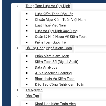
Trung Tâm Luật Và Quy Định
Luật Kiểm Toán Độc Lập
Chuẩn Mực Kiểm Toán Việt Nam
Luật Thuế Việt Nam
Luật Và Quy Định Xây Dựng
Quản Lý Nhà Nước Về Kiểm Toán
Kiểm Toán Quốc Tế
Hỗ Trợ Công Nghệ Kiểm Toán
Phần Mềm Kiểm Toán
Kiểm Toán Số (Digital Audit)
Data Analytics
AI Và Machine Learning
Blockchain Và Kiểm Toán
Đào Tạo Công Nghệ Kiểm Toán
Tài Nguyên
Đào Tạo
Khoá Học Kiểm Toán Viên