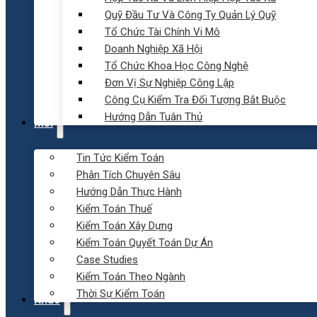
Quỹ Đầu Tư Và Công Ty Quản Lý Quỹ
Tổ Chức Tài Chính Vi Mô
Doanh Nghiệp Xã Hội
Tổ Chức Khoa Học Công Nghệ
Đơn Vị Sự Nghiệp Công Lập
Công Cụ Kiểm Tra Đối Tượng Bắt Buộc
Hướng Dẫn Tuân Thủ
Mới
Tin Tức Kiểm Toán
Phân Tích Chuyên Sâu
Hướng Dẫn Thực Hành
Kiểm Toán Thuế
Kiểm Toán Xây Dựng
Kiểm Toán Quyết Toán Dự Án
Case Studies
Kiểm Toán Theo Ngành
Thời Sự Kiểm Toán
Khác