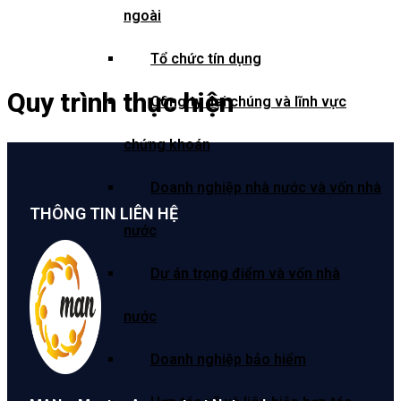
ngoài
Tổ chức tín dụng
Quy trình thực hiện
Công ty đại chúng và lĩnh vực
chứng khoán
Doanh nghiệp nhà nước và vốn nhà
THÔNG TIN LIÊN HỆ
nước
Dự án trọng điểm và vốn nhà
nước
Doanh nghiệp bảo hiểm