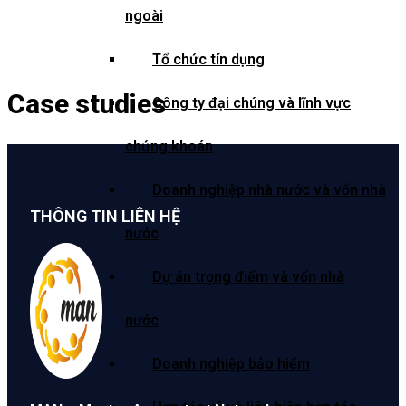
ngoài
Tổ chức tín dụng
Case studies
Công ty đại chúng và lĩnh vực
chứng khoán
Doanh nghiệp nhà nước và vốn nhà
THÔNG TIN LIÊN HỆ
nước
Dự án trọng điểm và vốn nhà
nước
Doanh nghiệp bảo hiểm