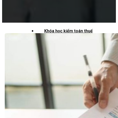
Khoá học kiểm toán viên
Khoá học kiểm toán nội bộ
Khóa học kiểm toán thuế
Khóa học kiểm toán xây dựng
Khóa học kiểm toán quyết toán dự
án
QUỐC TẾ
Chuẩn mực kiểm toán quốc tế
Kiểm toán đa quốc gia