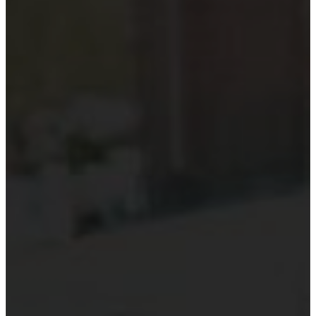
Kiểm toán theo ngành
Thời sự kiểm toán
KHÁC
Trung tâm Luật và Quy định
Luật Kiểm toán độc lập
Chuẩn mực kiểm toán Việt Nam
Luật thuế Việt Nam
Luật và quy định xây dựng
Quản lý nhà nước về kiểm toán
Kiểm toán quốc tế