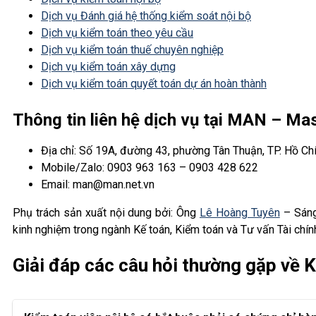
Dịch vụ Đánh giá hệ thống kiểm soát nội bộ
Dịch vụ kiểm toán theo yêu cầu
Dịch vụ kiểm toán thuế chuyên nghiệp
Dịch vụ kiểm toán xây dựng
Dịch vụ kiểm toán quyết toán dự án hoàn thành
Thông tin liên hệ dịch vụ tại MAN – M
Địa chỉ: Số 19A, đường 43, phường Tân Thuận, TP. Hồ Ch
Mobile/Zalo: 0903 963 163 – 0903 428 622
Email: man@man.net.vn
Phụ trách sản xuất nội dung bởi: Ông
Lê Hoàng Tuyên
– Sáng
kinh nghiệm trong ngành Kế toán, Kiểm toán và Tư vấn Tài chín
Giải đáp các câu hỏi thường gặp về K