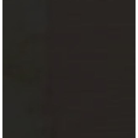
xã
Quỹ đầu tư và công ty quản lý
quỹ
Tổ chức tài chính vi mô
Doanh nghiệp xã hội
Tổ chức khoa học công nghệ
Đơn vị sự nghiệp công lập
Công cụ kiểm tra đối tượng bắt
buộc