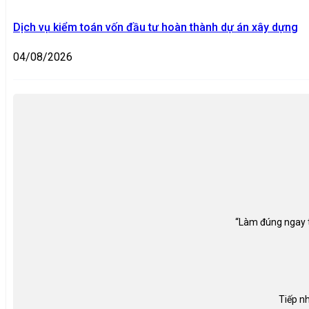
Dịch vụ kiểm toán vốn đầu tư hoàn thành dự án xây dựng
04/08/2026
“Làm đúng ngay từ
Tiếp nh