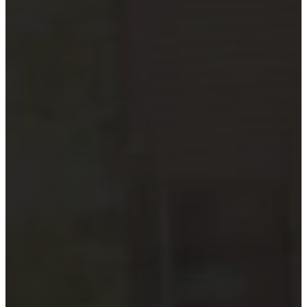
Hướng dẫn tuân thủ
MỚI
Tin tức kiểm toán
Phân tích chuyên sâu
Hướng dẫn thực hành
Kiểm toán thuế
Kiểm toán xây dựng
Kiểm toán quyết toán dự án
Case studies