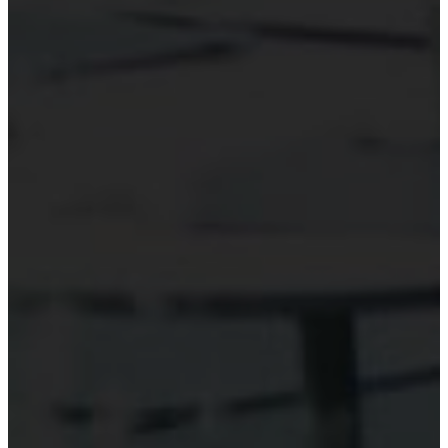
Hỗ trợ công nghệ Kiểm toán
Phần mềm kiểm toán
Kiểm toán số (Digital Audit)
Data Analytics
AI và Machine Learning
Blockchain và kiểm toán
Đào tạo công nghệ kiểm toán
Tài nguyên
Đào tạo