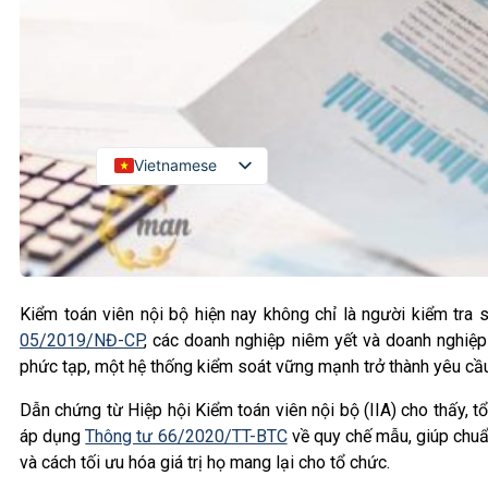
Kiểm toán đối tác quốc tế
Kiểm toán đầu tư nước ngoài
LIÊN HỆ
Vietnamese
English
Russian
Japanese
Chinese
Kiểm toán viên nội bộ hiện nay không chỉ là người kiểm tra
05/2019/NĐ-CP
, các doanh nghiệp niêm yết và doanh nghiệp
Korean
phức tạp, một hệ thống kiểm soát vững mạnh trở thành yêu cầu 
Dẫn chứng từ Hiệp hội Kiểm toán viên nội bộ (IIA) cho thấy, t
áp dụng
Thông tư 66/2020/TT-BTC
về quy chế mẫu, giúp chuẩn 
và cách tối ưu hóa giá trị họ mang lại cho tổ chức.