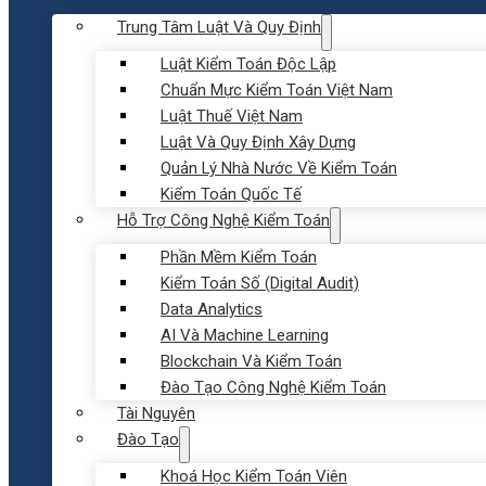
Trung Tâm Luật Và Quy Định
Luật Kiểm Toán Độc Lập
Chuẩn Mực Kiểm Toán Việt Nam
Luật Thuế Việt Nam
Luật Và Quy Định Xây Dựng
Quản Lý Nhà Nước Về Kiểm Toán
Kiểm Toán Quốc Tế
Hỗ Trợ Công Nghệ Kiểm Toán
Phần Mềm Kiểm Toán
Kiểm Toán Số (Digital Audit)
Data Analytics
AI Và Machine Learning
Blockchain Và Kiểm Toán
Đào Tạo Công Nghệ Kiểm Toán
Tài Nguyên
Đào Tạo
Khoá Học Kiểm Toán Viên