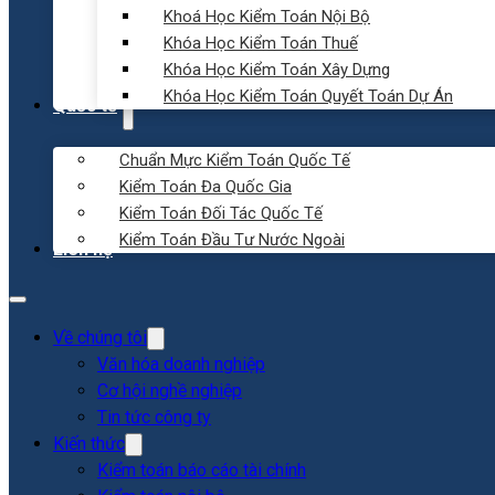
Khoá Học Kiểm Toán Nội Bộ
Khóa Học Kiểm Toán Thuế
Khóa Học Kiểm Toán Xây Dựng
Khóa Học Kiểm Toán Quyết Toán Dự Án
Quốc tế
Chuẩn Mực Kiểm Toán Quốc Tế
Kiểm Toán Đa Quốc Gia
Kiểm Toán Đối Tác Quốc Tế
Kiểm Toán Đầu Tư Nước Ngoài
Liên hệ
Về chúng tôi
Văn hóa doanh nghiệp
Cơ hội nghề nghiệp
Tin tức công ty
Kiến thức
Kiểm toán báo cáo tài chính