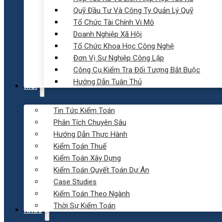
Quỹ Đầu Tư Và Công Ty Quản Lý Quỹ
Tổ Chức Tài Chính Vi Mô
Doanh Nghiệp Xã Hội
Tổ Chức Khoa Học Công Nghệ
Đơn Vị Sự Nghiệp Công Lập
Công Cụ Kiểm Tra Đối Tượng Bắt Buộc
Hướng Dẫn Tuân Thủ
Mới
Tin Tức Kiểm Toán
Phân Tích Chuyên Sâu
Hướng Dẫn Thực Hành
Kiểm Toán Thuế
Kiểm Toán Xây Dựng
Kiểm Toán Quyết Toán Dự Án
Case Studies
Kiểm Toán Theo Ngành
Thời Sự Kiểm Toán
Khác