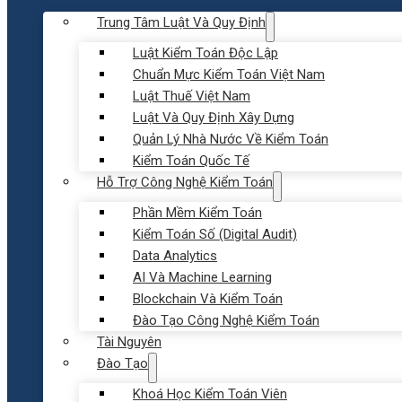
Trung Tâm Luật Và Quy Định
Luật Kiểm Toán Độc Lập
Chuẩn Mực Kiểm Toán Việt Nam
Luật Thuế Việt Nam
Luật Và Quy Định Xây Dựng
Quản Lý Nhà Nước Về Kiểm Toán
Kiểm Toán Quốc Tế
Hỗ Trợ Công Nghệ Kiểm Toán
Phần Mềm Kiểm Toán
Kiểm Toán Số (Digital Audit)
Data Analytics
AI Và Machine Learning
Blockchain Và Kiểm Toán
Đào Tạo Công Nghệ Kiểm Toán
Tài Nguyên
Đào Tạo
Khoá Học Kiểm Toán Viên