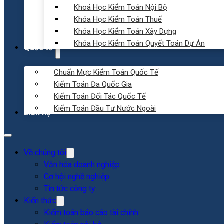
Khoá Học Kiểm Toán Nội Bộ
Khóa Học Kiểm Toán Thuế
Khóa Học Kiểm Toán Xây Dựng
Khóa Học Kiểm Toán Quyết Toán Dự Án
Quốc tế
Chuẩn Mực Kiểm Toán Quốc Tế
Kiểm Toán Đa Quốc Gia
Kiểm Toán Đối Tác Quốc Tế
Kiểm Toán Đầu Tư Nước Ngoài
Liên hệ
Về chúng tôi
Văn hóa doanh nghiệp
Cơ hội nghề nghiệp
Tin tức công ty
Kiến thức
Kiểm toán báo cáo tài chính