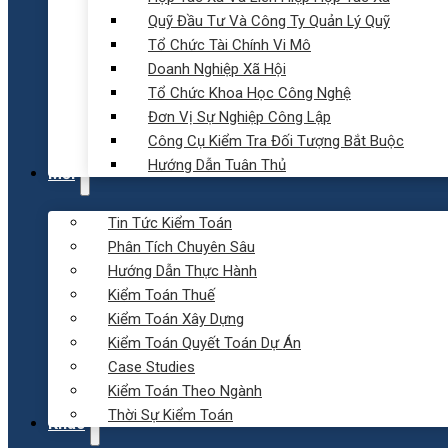
Quỹ Đầu Tư Và Công Ty Quản Lý Quỹ
Tổ Chức Tài Chính Vi Mô
Doanh Nghiệp Xã Hội
Tổ Chức Khoa Học Công Nghệ
Đơn Vị Sự Nghiệp Công Lập
Công Cụ Kiểm Tra Đối Tượng Bắt Buộc
Hướng Dẫn Tuân Thủ
Mới
Tin Tức Kiểm Toán
Phân Tích Chuyên Sâu
Hướng Dẫn Thực Hành
Kiểm Toán Thuế
Kiểm Toán Xây Dựng
Kiểm Toán Quyết Toán Dự Án
Case Studies
Kiểm Toán Theo Ngành
Thời Sự Kiểm Toán
Khác