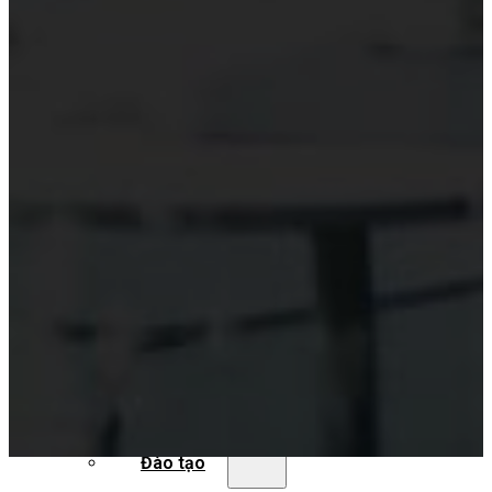
Hỗ trợ công nghệ Kiểm toán
Phần mềm kiểm toán
Kiểm toán số (Digital Audit)
Data Analytics
AI và Machine Learning
Blockchain và kiểm toán
Đào tạo công nghệ kiểm toán
Tài nguyên
Đào tạo