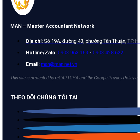
MAN – Master Accountant Network
Địa chỉ:
Số 19A, đường 43, phường Tân Thuận, TP. H
Hotline/Zalo:
0903 963 163
-
0903 428 622
Email:
man@man.net.vn
This site is protected by reCAPTCHA and the Google Privacy Policy an
THEO DÕI CHÚNG TÔI TẠI