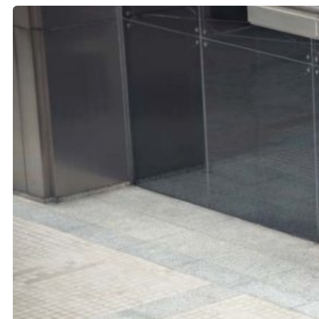
Khoá học kiểm toán viên
Khoá học kiểm toán nội bộ
Khóa học kiểm toán thuế
Khóa học kiểm toán xây dựng
Khóa học kiểm toán quyết toán dự
án
QUỐC TẾ
Chuẩn mực kiểm toán quốc tế
Kiểm toán đa quốc gia