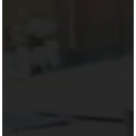
Kiểm toán theo ngành
Thời sự kiểm toán
KHÁC
Trung tâm Luật và Quy định
Luật Kiểm toán độc lập
Chuẩn mực kiểm toán Việt Nam
Luật thuế Việt Nam
Luật và quy định xây dựng
Quản lý nhà nước về kiểm toán
Kiểm toán quốc tế