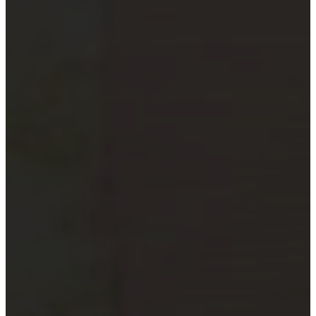
xã
Quỹ đầu tư và công ty quản lý
quỹ
Tổ chức tài chính vi mô
Doanh nghiệp xã hội
Tổ chức khoa học công nghệ
Đơn vị sự nghiệp công lập
Công cụ kiểm tra đối tượng bắt
buộc