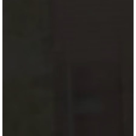
Hướng dẫn tuân thủ
MỚI
Tin tức kiểm toán
Phân tích chuyên sâu
Hướng dẫn thực hành
Kiểm toán thuế
Kiểm toán xây dựng
Kiểm toán quyết toán dự án
Case studies