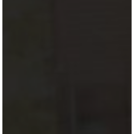
Hướng dẫn tuân thủ
MỚI
Tin tức kiểm toán
Phân tích chuyên sâu
Hướng dẫn thực hành
Kiểm toán thuế
Kiểm toán xây dựng
Kiểm toán quyết toán dự án
Case studies