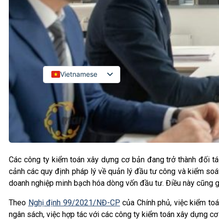
Kiểm toán đối tác quốc tế
Kiểm toán đầu tư nước ngoài
LIÊN HỆ
Vietnamese
English
Russian
Japanese
Chinese
Korean
Các công ty kiểm toán xây dựng cơ bản đang trở thành đối tác
cảnh các quy định pháp lý về quản lý đầu tư công và kiểm soát 
doanh nghiệp minh bạch hóa dòng vốn đầu tư. Điều này cũng gi
Theo
Nghị định 99/2021/NĐ-CP
của Chính phủ, việc kiểm toá
ngân sách, việc hợp tác với các công ty kiểm toán xây dựng cơ