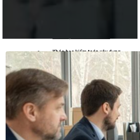
Khoá học kiểm toán viên
Khoá học kiểm toán nội bộ
Khóa học kiểm toán thuế
Khóa học kiểm toán xây dựng
Khóa học kiểm toán quyết toán dự
án
QUỐC TẾ
Chuẩn mực kiểm toán quốc tế
Kiểm toán đa quốc gia