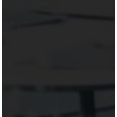
Hỗ trợ công nghệ Kiểm toán
Phần mềm kiểm toán
Kiểm toán số (Digital Audit)
Data Analytics
AI và Machine Learning
Blockchain và kiểm toán
Đào tạo công nghệ kiểm toán
Tài nguyên
Đào tạo