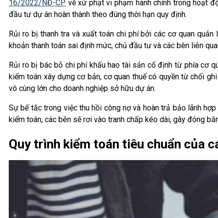
16/2022/NĐ-CP
về xử phạt vi phạm hành chính trong hoạt độ
đầu tư dự án hoàn thành theo đúng thời hạn quy định.
Rủi ro bị thanh tra và xuất toán chi phí bởi các cơ quan quả
khoản thanh toán sai định mức, chủ đầu tư và các bên liên quan
Rủi ro bị bác bỏ chi phí khấu hao tài sản cố định từ phía cơ
kiểm toán xây dựng cơ bản, cơ quan thuế có quyền từ chối ghi n
vô cùng lớn cho doanh nghiệp sở hữu dự án.
Sự bế tắc trong việc thu hồi công nợ và hoàn trả bảo lãnh hợ
kiểm toán, các bên sẽ rơi vào tranh chấp kéo dài, gây đóng băn
Quy trình kiểm toán tiêu chuẩn của 