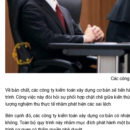
Các công 
Về bản chất, các công ty kiểm toán xây dựng cơ bản sẽ tiến hàn
trình. Công việc này đòi hỏi sự phối hợp chặt chẽ giữa kiến t
lượng nghiệm thu thực tế nhằm phát hiện các sai lệch.
Bên cạnh đó, các công ty kiểm toán xây dựng cơ bản có nhiệm
không. Toàn bộ quy trình này nhằm mục đích phát hành một báo
trình cơ quan có thẩm quyền phê duyệt.