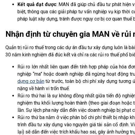
Kết quả đạt được
: MAN đã giúp chủ đầu tư phát hiện v
biệt, thông qua các giải pháp tư vấn nghiệp vụ kịp thời
pháp luật xây dựng, tránh được nguy cơ bị cơ quan thuế b
Nhận định từ chuyên gia MAN về rủi 
Quản trị rủi ro thuế trong các dự án đầu tư xây dựng luôn là b
30 năm kinh nghiệm đã đúc kết và chỉ ra các rủi ro thuế phổ 
Rủi ro lớn nhất liên quan đến tính hợp pháp của hóa đ
nghiệp “ma” hoặc doanh nghiệp đã ngừng hoạt động trướ
dựng cơ bản
từ trước, toàn bộ chi phí xây dựng tương ứ
nặng về hành vi trốn thuế.
Rủi ro thứ hai là sự không đồng nhất giữa tiến độ nghiệ
nghiệm thu khối lượng hoàn thành (theo giai đoạn hoặc t
lần. Sự lệch pha này dẫn đến việc doanh nghiệp bị phạt 
Rủi ro thứ ba nằm ở việc phân bổ chi phí thiết bị nhập k
trình đầu tư xây dựng vào nguyên giá tài sản cố định. 
lại) sẽ dẫn đến việc trích khấu hao sai, gây ảnh hưởng 