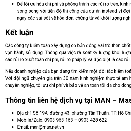
Để tối ưu hóa chi phí và phòng tránh các rủi ro trên, k
song song với tiến độ thi công của dự án instead vì đợi 
ngay các sai sót về hóa đơn, chứng từ và khối lượng ngh
Kết luận
Các công ty kiểm toán xây dựng cơ bản đóng vai trò then chốt 
vận hành, sử dụng. Thông qua việc rà soát kỹ lượng khối lượn
các rủi ro xuất toán chi phí, rủi ro pháp lý và đặc biệt là các r
Nếu doanh nghiệp của bạn đang tìm kiếm một đối tác kiểm toá
Với đội ngũ chuyên gia trên 30 năm kinh nghiệm thực tế am hi
chuyên nghiệp, tối ưu chi phí và bảo vệ an toàn tối đa cho dò
Thông tin liên hệ dịch vụ tại MAN – M
Địa chỉ: Số 19A, đường 43, phường Tân Thuận, TP. Hồ Ch
Mobile/Zalo: 0903 963 163 – 0903 428 622
Email: man@man.net.vn