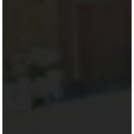
Kiểm toán theo ngành
Thời sự kiểm toán
KHÁC
Trung tâm Luật và Quy định
Luật Kiểm toán độc lập
Chuẩn mực kiểm toán Việt Nam
Luật thuế Việt Nam
Luật và quy định xây dựng
Quản lý nhà nước về kiểm toán
Kiểm toán quốc tế