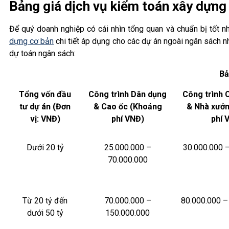
Bảng giá dịch vụ kiểm toán xây dựng 
Để quý doanh nghiệp có cái nhìn tổng quan và chuẩn bị tốt
dựng cơ bản
chi tiết áp dụng cho các dự án ngoài ngân sách n
dự toán ngân sách:
Bả
Tổng vốn đầu
Công trình Dân dụng
Công trình 
tư dự án (Đơn
& Cao ốc (Khoảng
& Nhà xưở
vị: VNĐ)
phí VNĐ)
phí 
Dưới 20 tỷ
25.000.000 –
30.000.000 
70.000.000
Từ 20 tỷ đến
70.000.000 –
80.000.000 –
dưới 50 tỷ
150.000.000