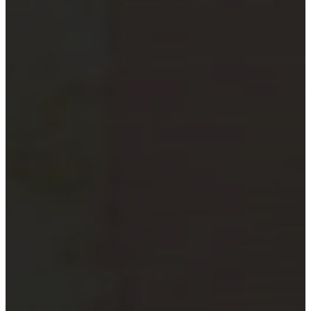
xã
Quỹ đầu tư và công ty quản lý
quỹ
Tổ chức tài chính vi mô
Doanh nghiệp xã hội
Tổ chức khoa học công nghệ
Đơn vị sự nghiệp công lập
Công cụ kiểm tra đối tượng bắt
buộc