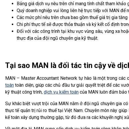
Bảng giá dịch vụ nêu trên chỉ mang tính chất tham khảo
Quý doanh nghiệp vui lòng liên hệ trực tiếp với MAN để n
Các mức phí nêu trên chưa bao gồm thuế giá trị gia tăng (
Chi phí thực tế sẽ được thỏa thuận và ký kết cố định tr
Đối với các công trình tại khu vực vùng sâu, vùng xa ho
thực địa của đội ngũ chuyên gia kỹ thuật.
Tại sao MAN là đối tác tin cậy về dị
MAN – Master Accountant Network tự hào là một trong các cô
toán
toàn diện, giúp các chủ đầu tư giải quyết triệt để các vư
kỹ thuật công trình,
dịch vụ kiểm toán
của MAN luôn đảm bảo tín
Sự khác biệt vượt trội của MAN nằm ở đội ngũ chuyên gia có t
thực tế quản trị rủi ro thuế tại Việt Nam. Chuyên môn này giú
kế toán xây dựng thường gặp, từ đó đưa ra các khuyến nghị xử 
Về mặt địa lý, MAN cung cấp dịch vụ kiểm toán rộng khắp trên