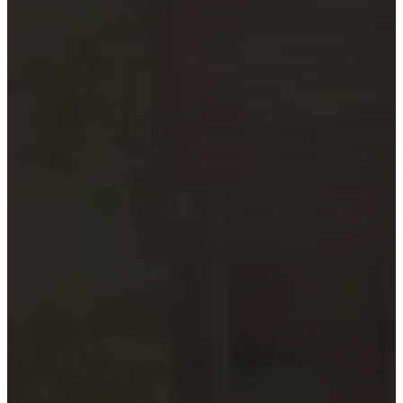
Hướng dẫn tuân thủ
MỚI
Tin tức kiểm toán
Phân tích chuyên sâu
Hướng dẫn thực hành
Kiểm toán thuế
Kiểm toán xây dựng
Kiểm toán quyết toán dự án
Case studies