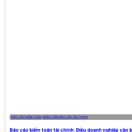
BÁO CÁO KIỂM TOÁN
,
KIỂM TOÁN BÁO CÁO TÀI CHÍNH
Báo cáo kiểm toán tài chính: Điều doanh nghiệp cần b