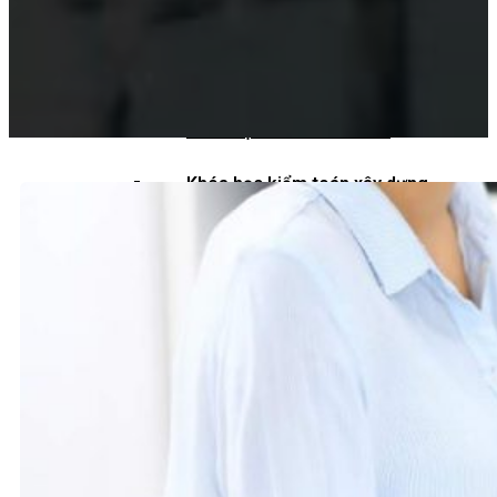
Khoá học kiểm toán viên
Khoá học kiểm toán nội bộ
Khóa học kiểm toán thuế
Khóa học kiểm toán xây dựng
Khóa học kiểm toán quyết toán dự
án
QUỐC TẾ
Chuẩn mực kiểm toán quốc tế
Kiểm toán đa quốc gia