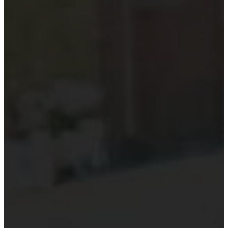
Kiểm toán theo ngành
Thời sự kiểm toán
KHÁC
Trung tâm Luật và Quy định
Luật Kiểm toán độc lập
Chuẩn mực kiểm toán Việt Nam
Luật thuế Việt Nam
Luật và quy định xây dựng
Quản lý nhà nước về kiểm toán
Kiểm toán quốc tế