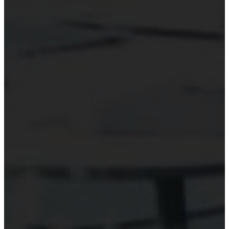
Hỗ trợ công nghệ Kiểm toán
Phần mềm kiểm toán
Kiểm toán số (Digital Audit)
Data Analytics
AI và Machine Learning
Blockchain và kiểm toán
Đào tạo công nghệ kiểm toán
Tài nguyên
Đào tạo