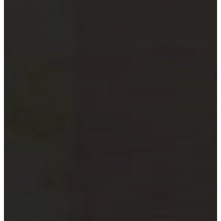
xã
Quỹ đầu tư và công ty quản lý
quỹ
Tổ chức tài chính vi mô
Doanh nghiệp xã hội
Tổ chức khoa học công nghệ
Đơn vị sự nghiệp công lập
Công cụ kiểm tra đối tượng bắt
buộc