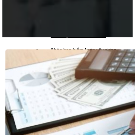
Khoá học kiểm toán viên
Khoá học kiểm toán nội bộ
Khóa học kiểm toán thuế
Khóa học kiểm toán xây dựng
Khóa học kiểm toán quyết toán dự
án
QUỐC TẾ
Chuẩn mực kiểm toán quốc tế
Kiểm toán đa quốc gia