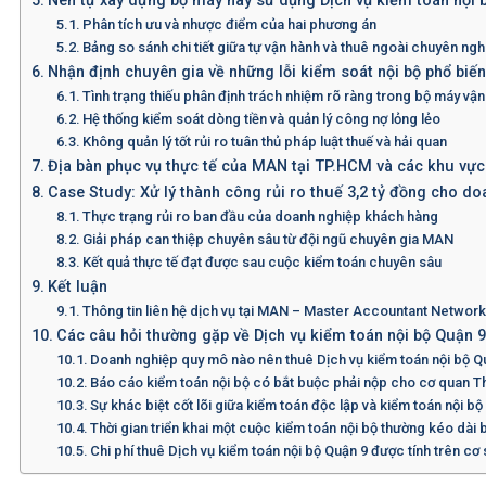
Nên tự xây dựng bộ máy hay sử dụng Dịch vụ kiểm toán nội 
Phân tích ưu và nhược điểm của hai phương án
Bảng so sánh chi tiết giữa tự vận hành và thuê ngoài chuyên ngh
Nhận định chuyên gia về những lỗi kiểm soát nội bộ phổ biến
Tình trạng thiếu phân định trách nhiệm rõ ràng trong bộ máy vậ
Hệ thống kiểm soát dòng tiền và quản lý công nợ lỏng lẻo
Không quản lý tốt rủi ro tuân thủ pháp luật thuế và hải quan
Địa bàn phục vụ thực tế của MAN tại TP.HCM và các khu vực
Case Study: Xử lý thành công rủi ro thuế 3,2 tỷ đồng cho do
Thực trạng rủi ro ban đầu của doanh nghiệp khách hàng
Giải pháp can thiệp chuyên sâu từ đội ngũ chuyên gia MAN
Kết quả thực tế đạt được sau cuộc kiểm toán chuyên sâu
Kết luận
Thông tin liên hệ dịch vụ tại MAN – Master Accountant Networ
Các câu hỏi thường gặp về Dịch vụ kiểm toán nội bộ Quận 9
Doanh nghiệp quy mô nào nên thuê Dịch vụ kiểm toán nội bộ Q
Báo cáo kiểm toán nội bộ có bắt buộc phải nộp cho cơ quan 
Sự khác biệt cốt lõi giữa kiểm toán độc lập và kiểm toán nội bộ 
Thời gian triển khai một cuộc kiểm toán nội bộ thường kéo dài 
Chi phí thuê Dịch vụ kiểm toán nội bộ Quận 9 được tính trên cơ