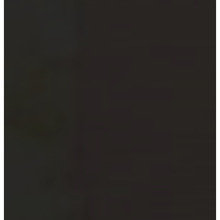
xã
Quỹ đầu tư và công ty quản lý
quỹ
Tổ chức tài chính vi mô
Doanh nghiệp xã hội
Tổ chức khoa học công nghệ
Đơn vị sự nghiệp công lập
Công cụ kiểm tra đối tượng bắt
buộc