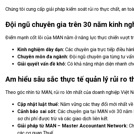
Chúng tôi cung cấp giải pháp kiểm soát rủi ro thực chất, an toà
Đội ngũ chuyên gia trên 30 năm kinh ng
Điểm mạnh cốt lõi của MAN nằm ở năng lực thực chiến vượt tr
Kinh nghiệm dày dạn:
Các chuyên gia trực tiếp điều hàn
Chuyên môn đa ngành:
Đội ngũ chuyên gia từng tư vấn 
Giải quyết vấn đề khó:
Có khả năng nhận diện nhanh chó
Am hiểu sâu sắc thực tế quản lý rủi ro 
Theo góc nhìn từ MAN, rủi ro lớn nhất của doanh nghiệp Việt N
Cập nhật luật thuế:
Nắm vững các thay đổi mới nhất về ch
Cảnh báo sai sót:
Các chuyên gia tại MAN với 30 năm k
sơ chi phí được trừ và các giao dịch liên kết.
Giải pháp từ MAN – Master Accountant Network:
Chú
các cơ quan Thuế.