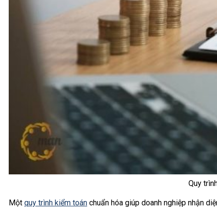
Quy trìn
Một
quy trình kiểm toán
chuẩn hóa giúp doanh nghiệp nhận diệ