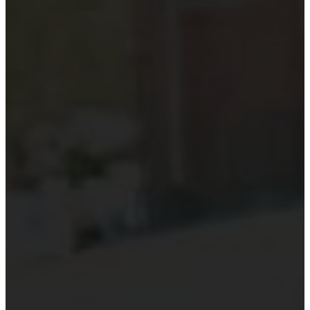
Kiểm toán theo ngành
Thời sự kiểm toán
KHÁC
Trung tâm Luật và Quy định
Luật Kiểm toán độc lập
Chuẩn mực kiểm toán Việt Nam
Luật thuế Việt Nam
Luật và quy định xây dựng
Quản lý nhà nước về kiểm toán
Kiểm toán quốc tế