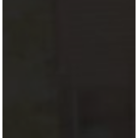
Hướng dẫn tuân thủ
MỚI
Tin tức kiểm toán
Phân tích chuyên sâu
Hướng dẫn thực hành
Kiểm toán thuế
Kiểm toán xây dựng
Kiểm toán quyết toán dự án
Case studies