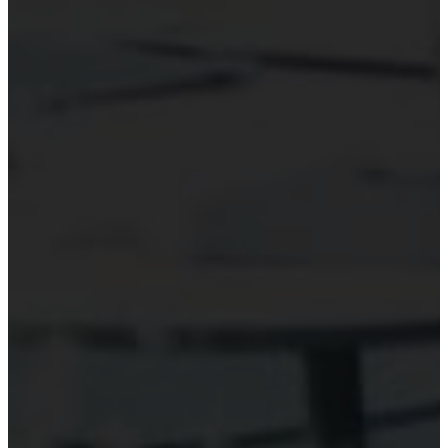
Hỗ trợ công nghệ Kiểm toán
Phần mềm kiểm toán
Kiểm toán số (Digital Audit)
Data Analytics
AI và Machine Learning
Blockchain và kiểm toán
Đào tạo công nghệ kiểm toán
Tài nguyên
Đào tạo