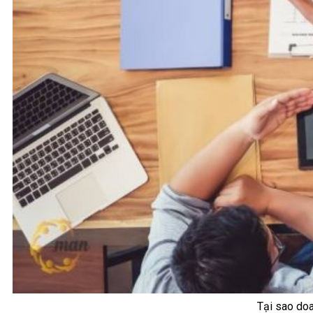
Tại sao doa