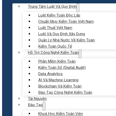
Trung Tâm Luật Và Quy Định
Luật Kiểm Toán Độc Lập
Chuẩn Mực Kiểm Toán Việt Nam
Luật Thuế Việt Nam
Luật Và Quy Định Xây Dựng
Quản Lý Nhà Nước Về Kiểm Toán
Kiểm Toán Quốc Tế
Hỗ Trợ Công Nghệ Kiểm Toán
Phần Mềm Kiểm Toán
Kiểm Toán Số (Digital Audit)
Data Analytics
AI Và Machine Learning
Blockchain Và Kiểm Toán
Đào Tạo Công Nghệ Kiểm Toán
Tài Nguyên
Đào Tạo
Khoá Học Kiểm Toán Viên