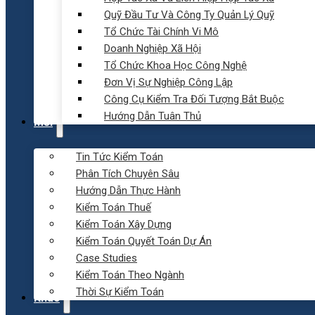
Quỹ Đầu Tư Và Công Ty Quản Lý Quỹ
Tổ Chức Tài Chính Vi Mô
Doanh Nghiệp Xã Hội
Tổ Chức Khoa Học Công Nghệ
Đơn Vị Sự Nghiệp Công Lập
Công Cụ Kiểm Tra Đối Tượng Bắt Buộc
Hướng Dẫn Tuân Thủ
Mới
Tin Tức Kiểm Toán
Phân Tích Chuyên Sâu
Hướng Dẫn Thực Hành
Kiểm Toán Thuế
Kiểm Toán Xây Dựng
Kiểm Toán Quyết Toán Dự Án
Case Studies
Kiểm Toán Theo Ngành
Thời Sự Kiểm Toán
Khác