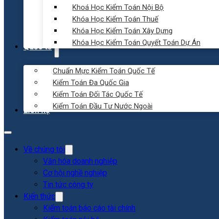
Khoá Học Kiểm Toán Nội Bộ
Khóa Học Kiểm Toán Thuế
Khóa Học Kiểm Toán Xây Dựng
Khóa Học Kiểm Toán Quyết Toán Dự Án
Quốc tế
Chuẩn Mực Kiểm Toán Quốc Tế
Kiểm Toán Đa Quốc Gia
Kiểm Toán Đối Tác Quốc Tế
Kiểm Toán Đầu Tư Nước Ngoài
Liên hệ
Về chúng tôi
Văn hóa doanh nghiệp
Cơ hội nghề nghiệp
Tin tức công ty
Kiến thức
Kiểm toán báo cáo tài chính