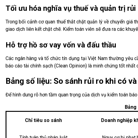
Tối ưu hóa nghĩa vụ thuế và quản trị rủi
Trong bối cảnh cơ quan thuế thắt chặt quản lý về chuyển giá 
giao dịch liên kết chặt chẽ. Kiểm toán viên sẽ đưa ra các khuyến
Hỗ trợ hồ sơ vay vốn và đấu thầu
Các ngân hàng và tổ chức tín dụng tại Việt Nam thường yêu cầ
báo cáo tài chính sạch (Clean Opinion) là minh chứng tốt nhất c
Bảng số liệu: So sánh rủi ro khi có v
Để hình dung rõ hơn tầm quan trọng của dịch vụ kiểm toán báo 
Bảng 
Chỉ tiêu so sánh
Doanh nghiệp k
Tính tuân thủ pháp luật
Nguy cơ bị phạt 