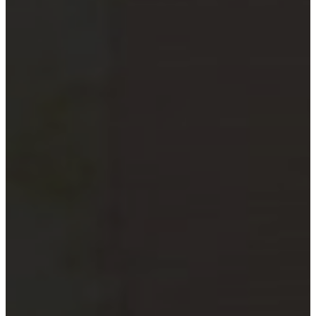
xã
Quỹ đầu tư và công ty quản lý
quỹ
Tổ chức tài chính vi mô
Doanh nghiệp xã hội
Tổ chức khoa học công nghệ
Đơn vị sự nghiệp công lập
Công cụ kiểm tra đối tượng bắt
buộc