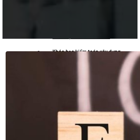
Khoá học kiểm toán viên
Khoá học kiểm toán nội bộ
Khóa học kiểm toán thuế
Khóa học kiểm toán xây dựng
Khóa học kiểm toán quyết toán dự
án
QUỐC TẾ
Chuẩn mực kiểm toán quốc tế
Kiểm toán đa quốc gia