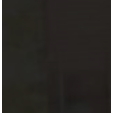
Hướng dẫn tuân thủ
MỚI
Tin tức kiểm toán
Phân tích chuyên sâu
Hướng dẫn thực hành
Kiểm toán thuế
Kiểm toán xây dựng
Kiểm toán quyết toán dự án
Case studies