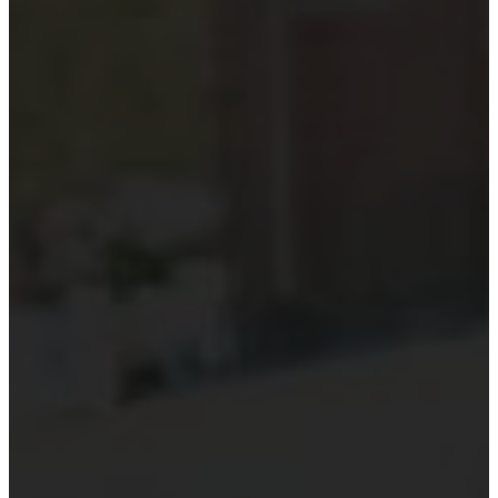
Kiểm toán theo ngành
Thời sự kiểm toán
KHÁC
Trung tâm Luật và Quy định
Luật Kiểm toán độc lập
Chuẩn mực kiểm toán Việt Nam
Luật thuế Việt Nam
Luật và quy định xây dựng
Quản lý nhà nước về kiểm toán
Kiểm toán quốc tế