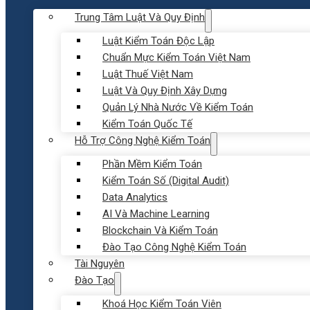
Trung Tâm Luật Và Quy Định
Luật Kiểm Toán Độc Lập
Chuẩn Mực Kiểm Toán Việt Nam
Luật Thuế Việt Nam
Luật Và Quy Định Xây Dựng
Quản Lý Nhà Nước Về Kiểm Toán
Kiểm Toán Quốc Tế
Hỗ Trợ Công Nghệ Kiểm Toán
Phần Mềm Kiểm Toán
Kiểm Toán Số (Digital Audit)
Data Analytics
AI Và Machine Learning
Blockchain Và Kiểm Toán
Đào Tạo Công Nghệ Kiểm Toán
Tài Nguyên
Đào Tạo
Khoá Học Kiểm Toán Viên