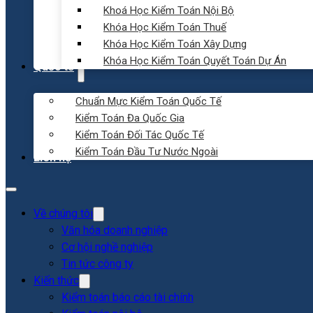
Khoá Học Kiểm Toán Nội Bộ
Khóa Học Kiểm Toán Thuế
Khóa Học Kiểm Toán Xây Dựng
Khóa Học Kiểm Toán Quyết Toán Dự Án
Quốc tế
Chuẩn Mực Kiểm Toán Quốc Tế
Kiểm Toán Đa Quốc Gia
Kiểm Toán Đối Tác Quốc Tế
Kiểm Toán Đầu Tư Nước Ngoài
Liên hệ
Về chúng tôi
Văn hóa doanh nghiệp
Cơ hội nghề nghiệp
Tin tức công ty
Kiến thức
Kiểm toán báo cáo tài chính