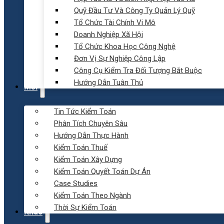
Quỹ Đầu Tư Và Công Ty Quản Lý Quỹ
Tổ Chức Tài Chính Vi Mô
Doanh Nghiệp Xã Hội
Tổ Chức Khoa Học Công Nghệ
Đơn Vị Sự Nghiệp Công Lập
Công Cụ Kiểm Tra Đối Tượng Bắt Buộc
Hướng Dẫn Tuân Thủ
Mới
Tin Tức Kiểm Toán
Phân Tích Chuyên Sâu
Hướng Dẫn Thực Hành
Kiểm Toán Thuế
Kiểm Toán Xây Dựng
Kiểm Toán Quyết Toán Dự Án
Case Studies
Kiểm Toán Theo Ngành
Thời Sự Kiểm Toán
Khác